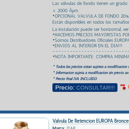
Las válvulas de fondo tienen un grado de
= 2000 Âµm.
•OPCIONAL VALVULA DE FONDO 20%
Están disponibles en todos los tamaños d
La instalación puede ser horizontal, vert
•HACEMOS PRECIOS MAYORISTAS POR
•Somos Distribuidores Oficiales EUROP
•ENVIOS AL INTERIOR EN EL DIA!!!
--------------------------
•NOTA IMPORTANTE: COMPRA MINIM
* Todos los precios estan sujetos a modificación s
* Información sujeta a modificación sin previo avi
* Precio final IVA INCLUIDO.
Precio:
CONSULTAR!!!
Valvula De Retencion EUROPA Bronce
Marca:
ITAP