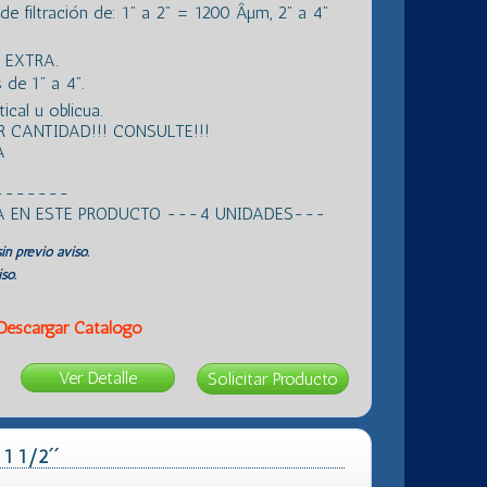
 filtración de: 1” a 2” = 1200 Âµm, 2” a 4”
 EXTRA.
e 1” a 4”.
ical u oblicua.
 CANTIDAD!!! CONSULTE!!!
A
-------
A EN ESTE PRODUCTO ---4 UNIDADES---
in previo aviso.
so.
Descargar Catálogo
Ver Detalle
 1 1/2´´