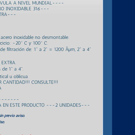
LVULA A NIVEL MUNDIAL----
RO INOXIDABLE 316---
XTRA---
de acero inoxidable no desmontable.
icio: -20º C y 100º C.
 filtración de: 1” a 2” = 1200 Âµm, 2” a 4”
 EXTRA.
e 1” a 4”.
ical u oblicua.
 CANTIDAD!!! CONSULTE!!!
A
-------
A EN ESTE PRODUCTO ---2 UNIDADES---
in previo aviso.
so.