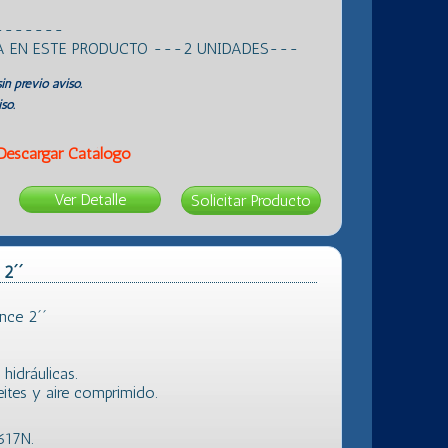
-------
A EN ESTE PRODUCTO ---2 UNIDADES---
in previo aviso.
so.
Descargar Catálogo
Ver Detalle
 2´´
nce 2´´
hidráulicas.
ceites y aire comprimido.
617N.