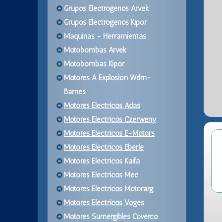
Grupos Electrogenos Arvek
Grupos Electrogenos Kipor
Maquinas - Herramientas
Motobombas Arvek
Motobombas Kipor
Motores A Explosion Wdm-
Barnes
Motores Electricos Adas
Motores Electricos Czerweny
Motores Electricos E-Motors
Motores Electricos Eberle
Motores Electricos Kaifa
Motores Electricos Mec
Motores Electricos Motorarg
Motores Electricos Voges
Motores Sumergibles Coverco