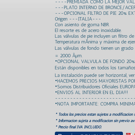
----PREMIADA COMO LA MEJOR VA
---PLATO INTERNO DE BRONCE/ACE
---OPCIONAL FILTRO DE PIE 20% E
Origen ---ITALIA---
Con asiento de goma NBR.
El resorte es de acero inoxidable.
Las válvulas de pie incluyen un filtro 
Temperatura mÃ­nima y máxima de ejerc
Las válvulas de fondo tienen un grado de
= 2000 Âµm.
•OPCIONAL VALVULA DE FONDO 20%
Están disponibles en todos los tamaños d
La instalación puede ser horizontal, vert
•HACEMOS PRECIOS MAYORISTAS POR
•Somos Distribuidores Oficiales EUROP
•ENVIOS AL INTERIOR EN EL DIA!!!
--------------------------
•NOTA IMPORTANTE: COMPRA MINIM
* Todos los precios estan sujetos a modificación s
* Información sujeta a modificación sin previo avi
* Precio final IVA INCLUIDO.