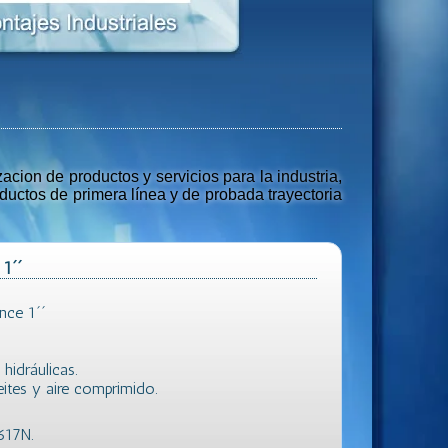
ion de productos y servicios para la industria,
uctos de primera línea y de probada trayectoria
1´´
nce 1´´
hidráulicas.
ceites y aire comprimido.
617N.