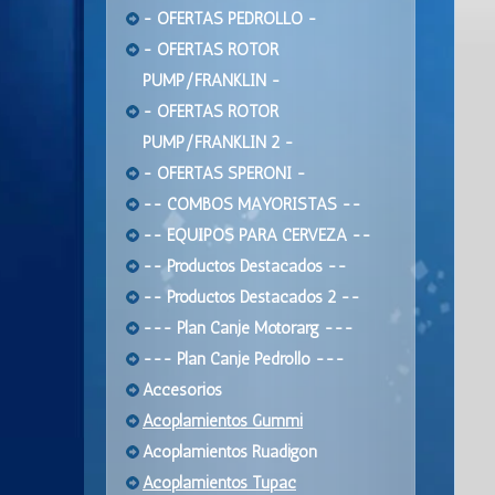
- OFERTAS PEDROLLO -
- OFERTAS ROTOR
PUMP/FRANKLIN -
- OFERTAS ROTOR
PUMP/FRANKLIN 2 -
- OFERTAS SPERONI -
-- COMBOS MAYORISTAS --
-- EQUIPOS PARA CERVEZA --
-- Productos Destacados --
-- Productos Destacados 2 --
--- Plan Canje Motorarg ---
--- Plan Canje Pedrollo ---
Accesorios
Acoplamientos Gummi
Acoplamientos Ruadigon
Acoplamientos Tupac