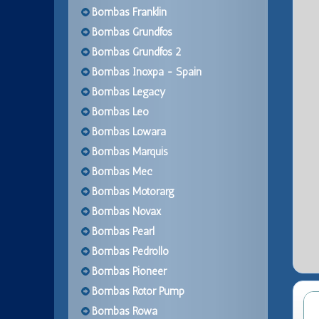
Bombas Franklin
Bombas Grundfos
Bombas Grundfos 2
Bombas Inoxpa - Spain
Bombas Legacy
Bombas Leo
Bombas Lowara
Bombas Marquis
Bombas Mec
Bombas Motorarg
Bombas Novax
Bombas Pearl
Bombas Pedrollo
Bombas Pioneer
Bombas Rotor Pump
Bombas Rowa