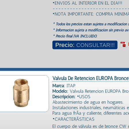
•ENVIOS AL INTERIOR EN EL DIA!!!
--------------------------
•NOTA IMPORTANTE: COMPRA MINIM
* Todos los precios estan sujetos a modificación s
* Información sujeta a modificación sin previo avi
* Precio final IVA INCLUIDO.
Precio:
CONSULTAR!!!
Valvula De Retencion EUROPA Bronce
Marca:
ITAP
Modelo:
Valvula Retencion EUROPA Bro
Descripción:
•USOS
Abastecimiento de agua en hogares.
Instalaciones industriales, neumáticas e 
Para agua frÃ­a y caliente, diferentes a
•CARACTERÃSTICAS
El cuerpo de válvula es de bronce CW 