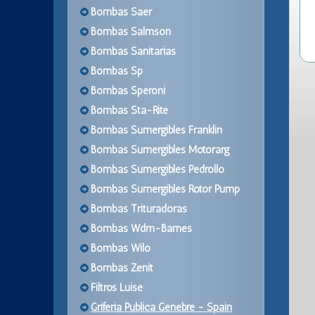
Bombas Saer
Bombas Salmson
Bombas Sanitarias
Bombas Sp
Bombas Speroni
Bombas Sta-Rite
Bombas Sumergibles Franklin
Bombas Sumergibles Motorarg
Bombas Sumergibles Pedrollo
Bombas Sumergibles Rotor Pump
Bombas Trituradoras
Bombas Wdm-Barnes
Bombas Wilo
Bombas Zenit
Filtros Luise
Griferia Publica Genebre - Spain