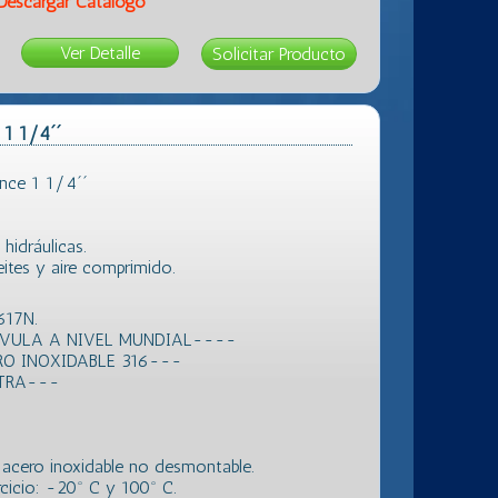
Descargar Catálogo
Ver Detalle
 1 1/4´´
nce 1 1/4´´
hidráulicas.
ceites y aire comprimido.
617N.
LVULA A NIVEL MUNDIAL----
RO INOXIDABLE 316---
XTRA---
de acero inoxidable no desmontable.
icio: -20º C y 100º C.