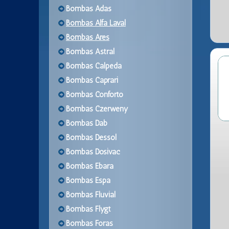
Bombas Adas
Bombas Alfa Laval
Bombas Ares
Bombas Astral
Bombas Calpeda
Bombas Caprari
Bombas Conforto
Bombas Czerweny
Bombas Dab
Bombas Dessol
Bombas Dosivac
Bombas Ebara
Bombas Espa
Bombas Fluvial
Bombas Flygt
Bombas Foras