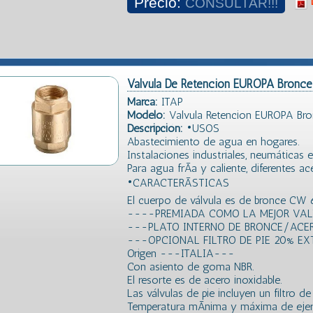
Precio:
CONSULTAR!!!
Valvula De Retencion EUROPA Bronce
Marca:
ITAP
Modelo:
Valvula Retencion EUROPA Bro
Descripción:
•USOS
Abastecimiento de agua en hogares.
Instalaciones industriales, neumáticas e 
Para agua frÃ­a y caliente, diferentes a
•CARACTERÃSTICAS
El cuerpo de válvula es de bronce CW 
----PREMIADA COMO LA MEJOR VA
---PLATO INTERNO DE BRONCE/ACE
---OPCIONAL FILTRO DE PIE 20% E
Origen ---ITALIA---
Con asiento de goma NBR.
El resorte es de acero inoxidable.
Las válvulas de pie incluyen un filtro 
Temperatura mÃ­nima y máxima de ejerc