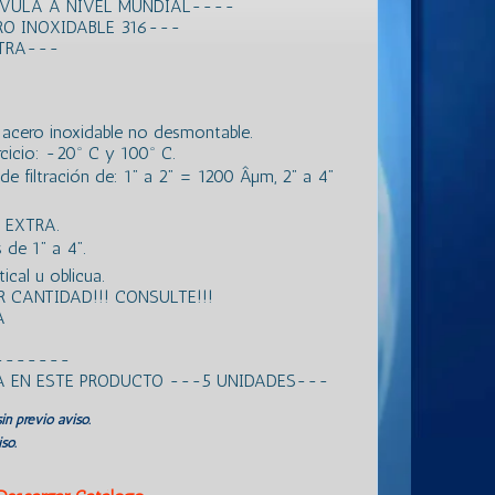
LVULA A NIVEL MUNDIAL----
RO INOXIDABLE 316---
XTRA---
de acero inoxidable no desmontable.
icio: -20º C y 100º C.
 filtración de: 1” a 2” = 1200 Âµm, 2” a 4”
 EXTRA.
e 1” a 4”.
ical u oblicua.
 CANTIDAD!!! CONSULTE!!!
A
-------
A EN ESTE PRODUCTO ---5 UNIDADES---
in previo aviso.
so.