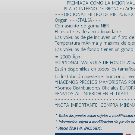
----PREMIADA COMO LA MEJOR VA
---PLATO INTERNO DE BRONCE/ACE
---OPCIONAL FILTRO DE PIE 20% E
Origen ---ITALIA---
Con asiento de goma NBR.
El resorte es de acero inoxidable.
Las válvulas de pie incluyen un filtro 
Temperatura mÃ­nima y máxima de ejerc
Las válvulas de fondo tienen un grado de
= 2000 Âµm.
•OPCIONAL VALVULA DE FONDO 20%
Están disponibles en todos los tamaños d
La instalación puede ser horizontal, vert
•HACEMOS PRECIOS MAYORISTAS POR
•Somos Distribuidores Oficiales EUROP
•ENVIOS AL INTERIOR EN EL DIA!!!
--------------------------
•NOTA IMPORTANTE: COMPRA MINIM
* Todos los precios estan sujetos a modificación s
* Información sujeta a modificación sin previo avi
* Precio final IVA INCLUIDO.