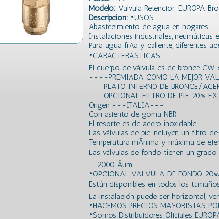
Modelo:
Valvula Retencion EUROPA Bro
Descripción:
•USOS
Abastecimiento de agua en hogares.
Instalaciones industriales, neumáticas e 
Para agua frÃ­a y caliente, diferentes a
•CARACTERÃSTICAS
El cuerpo de válvula es de bronce CW 
----PREMIADA COMO LA MEJOR VA
---PLATO INTERNO DE BRONCE/ACE
---OPCIONAL FILTRO DE PIE 20% E
Origen ---ITALIA---
Con asiento de goma NBR.
El resorte es de acero inoxidable.
Las válvulas de pie incluyen un filtro 
Temperatura mÃ­nima y máxima de ejerc
Las válvulas de fondo tienen un grado de
= 2000 Âµm.
•OPCIONAL VALVULA DE FONDO 20%
Están disponibles en todos los tamaños d
La instalación puede ser horizontal, vert
•HACEMOS PRECIOS MAYORISTAS POR
•Somos Distribuidores Oficiales EUROP