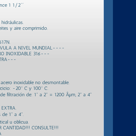
nce 1 1/2´´
hidráulicas.
ceites y aire comprimido.
617N.
LVULA A NIVEL MUNDIAL----
RO INOXIDABLE 316---
XTRA---
de acero inoxidable no desmontable.
icio: -20º C y 100º C.
 filtración de: 1” a 2” = 1200 Âµm, 2” a 4”
 EXTRA.
e 1” a 4”.
ical u oblicua.
 CANTIDAD!!! CONSULTE!!!
A