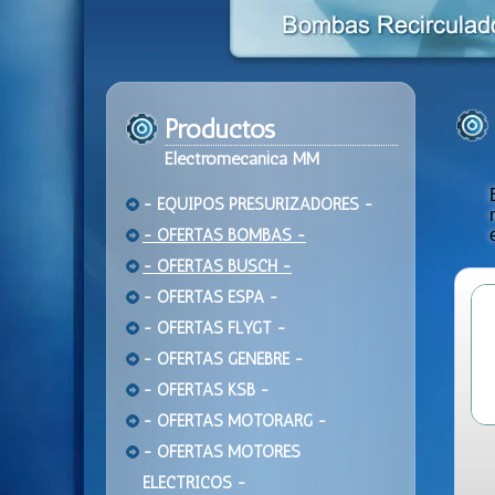
Productos
Electromecanica MM
- EQUIPOS PRESURIZADORES -
- OFERTAS BOMBAS -
- OFERTAS BUSCH -
- OFERTAS ESPA -
- OFERTAS FLYGT -
- OFERTAS GENEBRE -
- OFERTAS KSB -
- OFERTAS MOTORARG -
- OFERTAS MOTORES
ELECTRICOS -