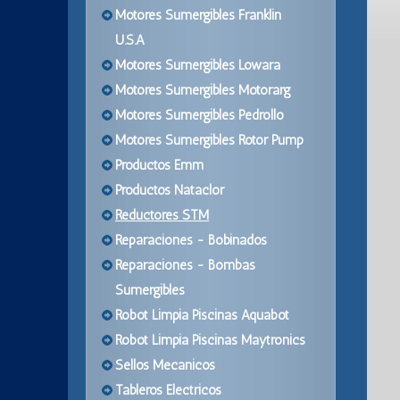
Motores Sumergibles Franklin
U.S.A
Motores Sumergibles Lowara
Motores Sumergibles Motorarg
Motores Sumergibles Pedrollo
Motores Sumergibles Rotor Pump
Productos Emm
Productos Nataclor
Reductores STM
Reparaciones - Bobinados
Reparaciones - Bombas
Sumergibles
Robot Limpia Piscinas Aquabot
Robot Limpia Piscinas Maytronics
Sellos Mecanicos
Tableros Electricos