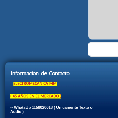
Información de Contacto
ELECTROMECANICA MM
( 45 AÑOS EN EL MERCADO )
-- WhatsUp 1158020018 ( Unicamente Texto o
Audio ) --