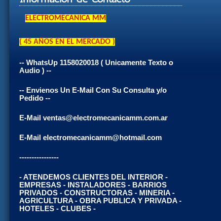
ELECTROMECANICA MM
( 45 AÑOS EN EL MERCADO )
-- WhatsUp 1158020018 ( Unicamente Texto o
Audio ) --
-- Envienos Un E-Mail Con Su Consulta y/o
Pedido --
E-Mail ventas@electromecanicamm.com.ar
E-Mail electromecanicamm@hotmail.com
----------------
- ATENDEMOS CLIENTES DEL INTERIOR -
EMPRESAS - INSTALADORES - BARRIOS
PRIVADOS - CONSTRUCTORAS - MINERIA -
AGRICULTURA - OBRA PUBLICA Y PRIVADA -
HOTELES - CLUBES -