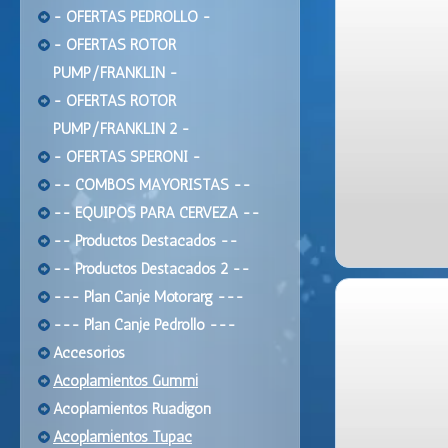
- OFERTAS PEDROLLO -
- OFERTAS ROTOR
PUMP/FRANKLIN -
- OFERTAS ROTOR
PUMP/FRANKLIN 2 -
- OFERTAS SPERONI -
-- COMBOS MAYORISTAS --
-- EQUIPOS PARA CERVEZA --
-- Productos Destacados --
-- Productos Destacados 2 --
--- Plan Canje Motorarg ---
--- Plan Canje Pedrollo ---
Accesorios
Acoplamientos Gummi
Acoplamientos Ruadigon
Acoplamientos Tupac