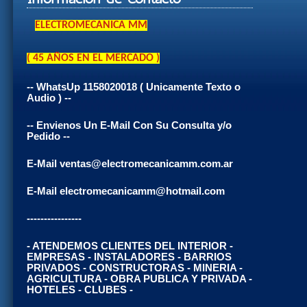
ELECTROMECANICA MM
( 45 AÑOS EN EL MERCADO )
-- WhatsUp 1158020018 ( Unicamente Texto o
Audio ) --
-- Envienos Un E-Mail Con Su Consulta y/o
Pedido --
E-Mail ventas@electromecanicamm.com.ar
E-Mail electromecanicamm@hotmail.com
----------------
- ATENDEMOS CLIENTES DEL INTERIOR -
EMPRESAS - INSTALADORES - BARRIOS
PRIVADOS - CONSTRUCTORAS - MINERIA -
AGRICULTURA - OBRA PUBLICA Y PRIVADA -
HOTELES - CLUBES -