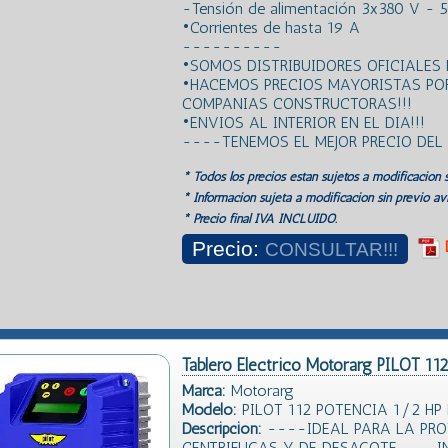
-Tensión de alimentación 3x380 V - 
•Corrientes de hasta 19 A
----------
•SOMOS DISTRIBUIDORES OFICIALES
•HACEMOS PRECIOS MAYORISTAS PO
COMPANIAS CONSTRUCTORAS!!!
•ENVIOS AL INTERIOR EN EL DIA!!!
----TENEMOS EL MEJOR PRECIO DE
* Todos los precios estan sujetos a modificación s
* Información sujeta a modificación sin previo avi
* Precio final IVA INCLUIDO.
Precio:
CONSULTAR!!!
Tablero Electrico Motorarg PILOT 11
Marca:
Motorarg
Modelo:
PILOT 112 POTENCIA 1/2 HP 
Descripción:
----IDEAL PARA LA PRO
CENTRIFUGAS Y DE DESAGOTE----I