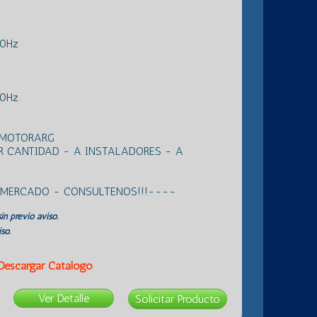
50Hz
50Hz
 MOTORARG
R CANTIDAD - A INSTALADORES - A
L MERCADO - CONSULTENOS!!!----
in previo aviso.
so.
Descargar Catálogo
Ver Detalle