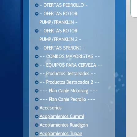
- OFERTAS PEDROLLO -
- OFERTAS ROTOR
PUMP/FRANKLIN -
- OFERTAS ROTOR
PUMP/FRANKLIN 2 -
- OFERTAS SPERONI -
-- COMBOS MAYORISTAS --
-- EQUIPOS PARA CERVEZA --
-- Productos Destacados --
-- Productos Destacados 2 --
--- Plan Canje Motorarg ---
--- Plan Canje Pedrollo ---
Accesorios
Acoplamientos Gummi
Acoplamientos Ruadigon
Acoplamientos Tupac