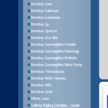
Bombas Saer
Bombas Salmson
Bombas Sanitarias
Bombas Sp
Bombas Speroni
Bombas Sta-Rite
Bombas Sumergibles Franklin
Bombas Sumergibles Motorarg
Bombas Sumergibles Pedrollo
Bombas Sumergibles Rotor Pump
Bombas Trituradoras
Bombas Wdm-Barnes
Bombas Wilo
Bombas Zenit
Filtros Luise
Griferia Publica Genebre - Spain