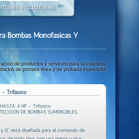
Para Bombas Monofasicas Y
ion de productos y servicios para la industria,
uctos de primera línea y de probada trayectoria
 - Trifasico
HASTA 4 HP - Trifasico
TECCION DE BOMBAS SUMERGIBLES,
 y II” está diseñada para el comando de
bas de todo tipo, con una mejor y mas