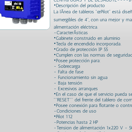
•Descripción del producto
La lÃ­nea de tableros ”œPilot” está di
sumergibles de 4”, con una mejor y mas
alimentación eléctrica.
-CaracterÃ­sticas
•Gabinete construido en aluminio
•Tecla de encendido incorporada.
•Grado de protección IP 55
•Cumplen con las normas de seguridad e
•Posee protección para:
- Sobrecarga
- Falta de fase
- Funcionamiento sin agua
- Baja tensión
- Excesivos arranques
•En el caso de que el servicio pueda se
""RESET"" del frente del tablero de co
•Posee conexión para flotante o control
-Condiciones de uso
•Pilot 112
-Potencias hasta 2 HP
-Tension de alimentación 1x220 V - 