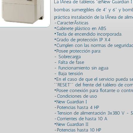
La lÃ­nea de tableros ”œNew Guardian I
bombas sumergibles de 4” y 6” y bom
práctica instalación de la lÃ­nea de alim
-CaracterÃ­sticas
•Gabinete plástico en ABS
•Tecla de encendido incorporada.
•Grado de protección IP X4
•Cumplen con las normas de seguridad e
•Posee protección para:
- Sobrecarga
- Falta de fase
- Funcionamiento sin agua
- Baja tensión
•En el caso de que el servicio pueda se
""RESET"" del frente del tablero de co
•Posee conexión para flotante o control
-Condiciones de uso
•New Guardian I
-Potencias hasta 4 HP
-Tension de alimentación 3x380 V - 
-Corrientes de hasta 10 A
•New Guardian II
-Potencias hasta 10 HP