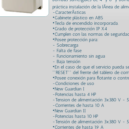
práctica instalación de la lÃ­nea de alim
-CaracterÃ­sticas
•Gabinete plástico en ABS
•Tecla de encendido incorporada.
•Grado de protección IP X4
•Cumplen con las normas de seguridad e
•Posee protección para:
- Sobrecarga
- Falta de fase
- Funcionamiento sin agua
- Baja tensión
•En el caso de que el servicio pueda se
""RESET"" del frente del tablero de co
•Posee conexión para flotante o control
-Condiciones de uso
•New Guardian I
-Potencias hasta 4 HP
-Tension de alimentación 3x380 V - 
-Corrientes de hasta 10 A
•New Guardian II
-Potencias hasta 10 HP
-Tensión de alimentación 3x380 V - 
•Corrientes de hasta 19 A