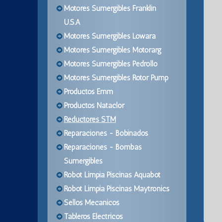
Motores Sumergibles Franklin
U.S.A
Motores Sumergibles Lowara
Motores Sumergibles Motorarg
Motores Sumergibles Pedrollo
Motores Sumergibles Rotor Pump
Productos Emm
Productos Nataclor
Reductores STM
Reparaciones - Bobinados
Reparaciones - Bombas
Sumergibles
Robot Limpia Piscinas Aquabot
Robot Limpia Piscinas Maytronics
Sellos Mecanicos
Tableros Electricos