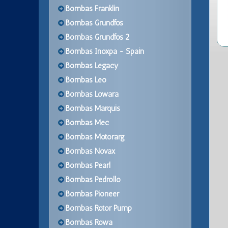
Bombas Franklin
Bombas Grundfos
Bombas Grundfos 2
Bombas Inoxpa - Spain
Bombas Legacy
Bombas Leo
Bombas Lowara
Bombas Marquis
Bombas Mec
Bombas Motorarg
Bombas Novax
Bombas Pearl
Bombas Pedrollo
Bombas Pioneer
Bombas Rotor Pump
Bombas Rowa