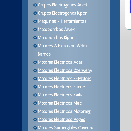
Grupos Electrogenos Arvek
Grupos Electrogenos Kipor
Maquinas - Herramientas
Motobombas Arvek
Motobombas Kipor
Motores A Explosion Wdm-
Barnes
Motores Electricos Adas
Motores Electricos Czerweny
Motores Electricos E-Motors
Motores Electricos Eberle
Motores Electricos Kaifa
Motores Electricos Mec
Motores Electricos Motorarg
Motores Electricos Voges
Motores Sumergibles Coverco