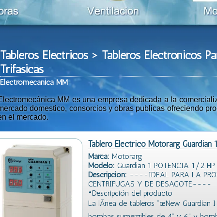
Tableros Electricos > Tableros Electronicos 
Trifasicas
Ele
ctromeca
nica MM
Electromecánica MM es una empresa dedicada a la comercializac
mercado domestico, consorcios y obras publicas ofreciendo prod
en el mercado.
Tablero Electrico Motorarg Guardian 1
Marca:
Motorarg
Modelo:
Guardian 1 POTENCIA 1/2 HP 
Descripción:
----IDEAL PARA LA PRO
CENTRIFUGAS Y DE DESAGOTE----
•Descripción del producto
La lÃ­nea de tableros ”œNew Guardian I
bombas sumergibles de 4” y 6” y bom