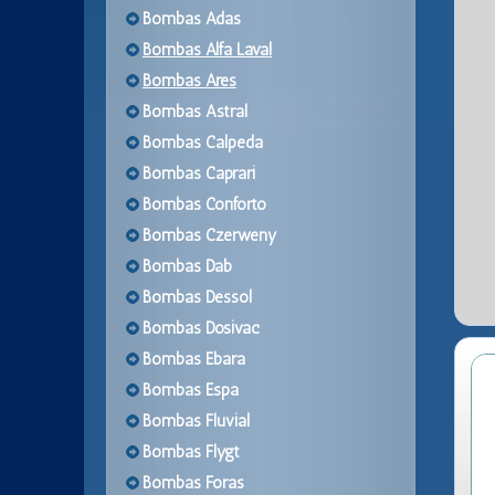
Bombas Adas
Bombas Alfa Laval
Bombas Ares
Bombas Astral
Bombas Calpeda
Bombas Caprari
Bombas Conforto
Bombas Czerweny
Bombas Dab
Bombas Dessol
Bombas Dosivac
Bombas Ebara
Bombas Espa
Bombas Fluvial
Bombas Flygt
Bombas Foras