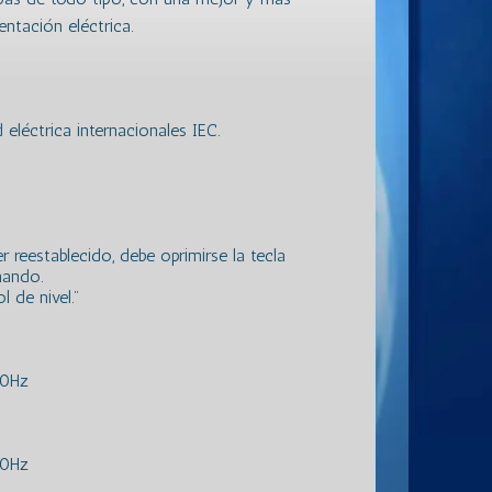
entación eléctrica.
léctrica internacionales IEC.
r reestablecido, debe oprimirse la tecla
mando.
 de nivel."
50Hz
50Hz