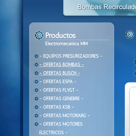
Productos
Electromecanica MM
- EQUIPOS PRESURIZADORES -
- OFERTAS BOMBAS -
- OFERTAS BUSCH -
- OFERTAS ESPA -
- OFERTAS FLYGT -
- OFERTAS GENEBRE -
- OFERTAS KSB -
- OFERTAS MOTORARG -
- OFERTAS MOTORES
ELECTRICOS -