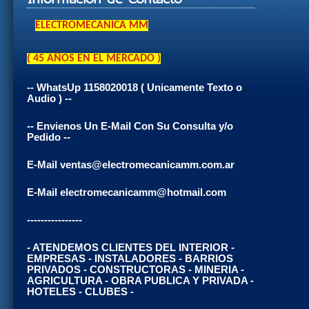
ELECTROMECANICA MM
( 45 AÑOS EN EL MERCADO )
-- WhatsUp 1158020018 ( Unicamente Texto o
Audio ) --
-- Envienos Un E-Mail Con Su Consulta y/o
Pedido --
E-Mail ventas@electromecanicamm.com.ar
E-Mail electromecanicamm@hotmail.com
----------------
- ATENDEMOS CLIENTES DEL INTERIOR -
EMPRESAS - INSTALADORES - BARRIOS
PRIVADOS - CONSTRUCTORAS - MINERIA -
AGRICULTURA - OBRA PUBLICA Y PRIVADA -
HOTELES - CLUBES -