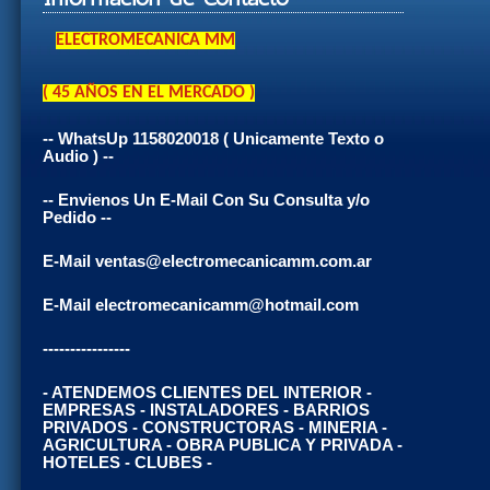
ELECTROMECANICA MM
( 45 AÑOS EN EL MERCADO )
-- WhatsUp 1158020018 ( Unicamente Texto o
Audio ) --
-- Envienos Un E-Mail Con Su Consulta y/o
Pedido --
E-Mail ventas@electromecanicamm.com.ar
E-Mail electromecanicamm@hotmail.com
----------------
- ATENDEMOS CLIENTES DEL INTERIOR -
EMPRESAS - INSTALADORES - BARRIOS
PRIVADOS - CONSTRUCTORAS - MINERIA -
AGRICULTURA - OBRA PUBLICA Y PRIVADA -
HOTELES - CLUBES -