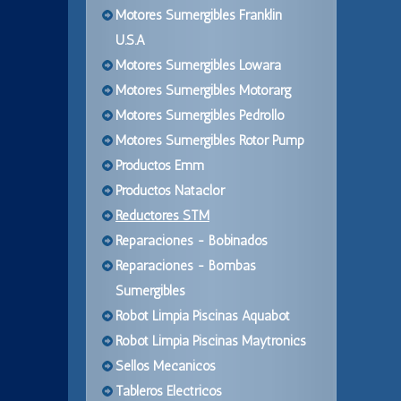
Motores Sumergibles Franklin
U.S.A
Motores Sumergibles Lowara
Motores Sumergibles Motorarg
Motores Sumergibles Pedrollo
Motores Sumergibles Rotor Pump
Productos Emm
Productos Nataclor
Reductores STM
Reparaciones - Bobinados
Reparaciones - Bombas
Sumergibles
Robot Limpia Piscinas Aquabot
Robot Limpia Piscinas Maytronics
Sellos Mecanicos
Tableros Electricos