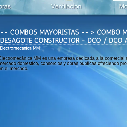
-- COMBOS MAYORISTAS -- > COMBO 
DESAGOTE CONSTRUCTOR - DCO / DCO 
Ele
ctromeca
nica MM
Electromecánica MM es una empresa dedicada a la comercializac
mercado domestico, consorcios y obras publicas ofreciendo prod
en el mercado.