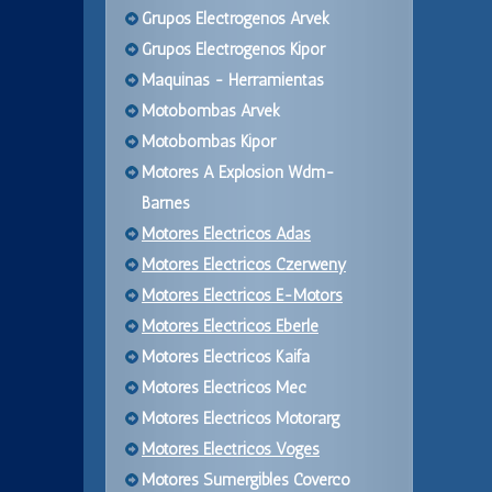
Grupos Electrogenos Arvek
Grupos Electrogenos Kipor
Maquinas - Herramientas
Motobombas Arvek
Motobombas Kipor
Motores A Explosion Wdm-
Barnes
Motores Electricos Adas
Motores Electricos Czerweny
Motores Electricos E-Motors
Motores Electricos Eberle
Motores Electricos Kaifa
Motores Electricos Mec
Motores Electricos Motorarg
Motores Electricos Voges
Motores Sumergibles Coverco