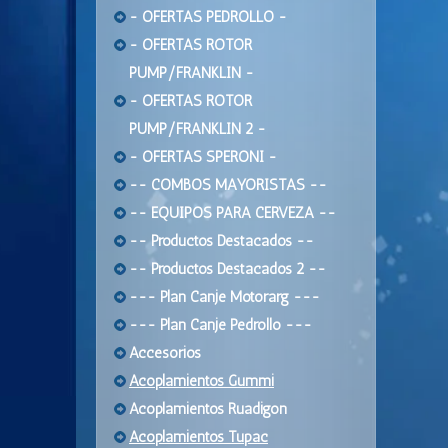
- OFERTAS PEDROLLO -
- OFERTAS ROTOR
PUMP/FRANKLIN -
- OFERTAS ROTOR
PUMP/FRANKLIN 2 -
- OFERTAS SPERONI -
-- COMBOS MAYORISTAS --
-- EQUIPOS PARA CERVEZA --
-- Productos Destacados --
-- Productos Destacados 2 --
--- Plan Canje Motorarg ---
--- Plan Canje Pedrollo ---
Accesorios
Acoplamientos Gummi
Acoplamientos Ruadigon
Acoplamientos Tupac