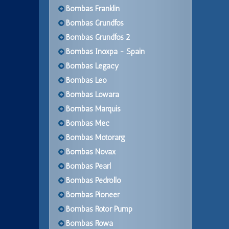
Bombas Franklin
Bombas Grundfos
Bombas Grundfos 2
Bombas Inoxpa - Spain
Bombas Legacy
Bombas Leo
Bombas Lowara
Bombas Marquis
Bombas Mec
Bombas Motorarg
Bombas Novax
Bombas Pearl
Bombas Pedrollo
Bombas Pioneer
Bombas Rotor Pump
Bombas Rowa