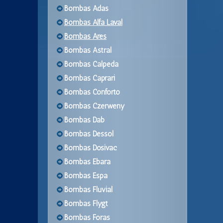
Bombas Adas
Bombas Alfa Laval
Bombas Ares
Bombas Astral
Bombas Calpeda
Bombas Caprari
Bombas Conforto
Bombas Czerweny
Bombas Dab
Bombas Dessol
Bombas Dosivac
Bombas Ebara
Bombas Espa
Bombas Fluvial
Bombas Flygt
Bombas Foras