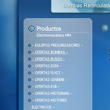
Productos
Electromecanica MM
- EQUIPOS PRESURIZADORES -
- OFERTAS BOMBAS -
- OFERTAS BUSCH -
- OFERTAS ESPA -
- OFERTAS FLYGT -
- OFERTAS GENEBRE -
- OFERTAS KSB -
- OFERTAS MOTORARG -
- OFERTAS MOTORES
ELECTRICOS -