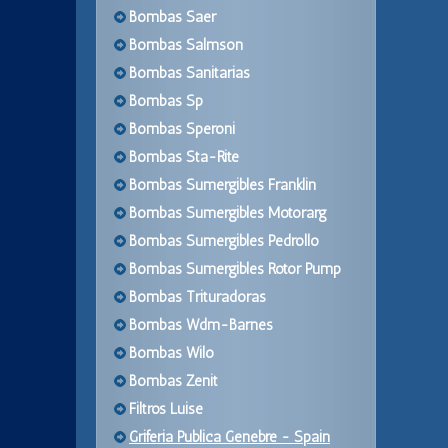
Bombas Saer
Bombas Salmson
Bombas Sanitarias
Bombas Sp
Bombas Speroni
Bombas Sta-Rite
Bombas Sumergibles Franklin
Bombas Sumergibles Motorarg
Bombas Sumergibles Pedrollo
Bombas Sumergibles Rotor Pump
Bombas Trituradoras
Bombas Wdm-Barnes
Bombas Wilo
Bombas Zenit
Filtros Luise
Griferia Publica Genebre - Spain