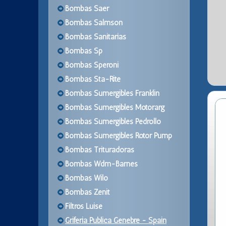
Bombas Saer
Bombas Salmson
Bombas Sanitarias
Bombas Sp
Bombas Speroni
Bombas Sta-Rite
Bombas Sumergibles Franklin
Bombas Sumergibles Motorarg
Bombas Sumergibles Pedrollo
Bombas Sumergibles Rotor Pump
Bombas Trituradoras
Bombas Wdm-Barnes
Bombas Wilo
Bombas Zenit
Filtros Luise
Griferia Publica Genebre - Spain