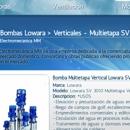
Bombas Lowara > Verticales - Multietapa 
Ele
ctromeca
nica MM
Electromecánica MM es una empresa dedicada a la comercializac
mercado domestico, consorcios y obras publicas ofreciendo prod
en el mercado.
Bomba Multietapa Vertical Lowara S
Marca:
Lowara
Modelo:
Lowara SV 3010 Multietapa Ve
Descripción:
•USOS
-Elevación y presurización de aguas en s
-Riego de campos de golf, establecimi
-Emprendimientos comerciales y edilici
-Circulación del agua en procesos indus
-Tratamiento de aguas y ósmosis inver
-Alimentación de calderas.