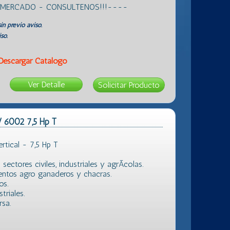
L MERCADO - CONSULTENOS!!!----
in previo aviso.
so.
Descargar Catálogo
Ver Detalle
V 6002 7,5 Hp T
tical - 7,5 Hp T
ectores civiles, industriales y agrÃ­colas.
entos agro ganaderos y chacras.
os.
triales.
sa.