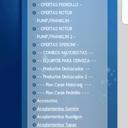
- OFERTAS PEDROLLO -
- OFERTAS ROTOR
PUMP/FRANKLIN -
- OFERTAS ROTOR
PUMP/FRANKLIN 2 -
- OFERTAS SPERONI -
-- COMBOS MAYORISTAS --
-- EQUIPOS PARA CERVEZA --
-- Productos Destacados --
-- Productos Destacados 2 --
--- Plan Canje Motorarg ---
--- Plan Canje Pedrollo ---
Accesorios
Acoplamientos Gummi
Acoplamientos Ruadigon
Acoplamientos Tupac