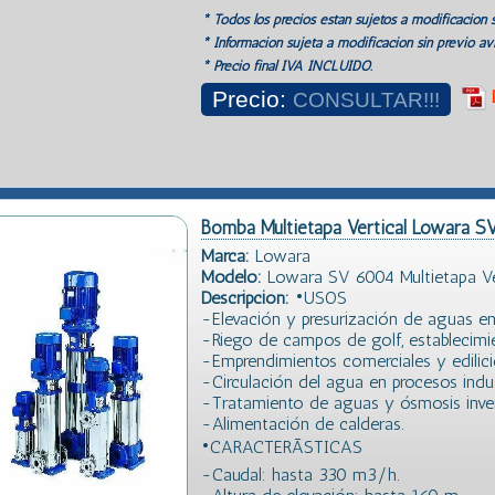
* Todos los precios estan sujetos a modificación s
* Información sujeta a modificación sin previo avi
* Precio final IVA INCLUIDO.
Precio:
CONSULTAR!!!
Bomba Multietapa Vertical Lowara S
Marca:
Lowara
Modelo:
Lowara SV 6004 Multietapa Ver
Descripción:
•USOS
-Elevación y presurización de aguas en s
-Riego de campos de golf, establecimi
-Emprendimientos comerciales y edilici
-Circulación del agua en procesos indus
-Tratamiento de aguas y ósmosis inver
-Alimentación de calderas.
•CARACTERÃSTICAS
-Caudal: hasta 330 m3/h.