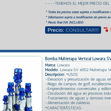
----TENEMOS EL MEJOR PRECIO DE
* Todos los precios estan sujetos a modificación s
* Información sujeta a modificación sin previo avi
* Precio final IVA INCLUIDO.
Precio:
CONSULTAR!!!
Bomba Multietapa Vertical Lowara S
Marca:
Lowara
Modelo:
Lowara SV 6002 Multietapa Ver
Descripción:
•USOS
-Elevación y presurización de aguas en s
-Riego de campos de golf, establecimi
-Emprendimientos comerciales y edilici
-Circulación del agua en procesos indus
-Tratamiento de aguas y ósmosis inver
-Alimentación de calderas.
•CARACTERÃSTICAS