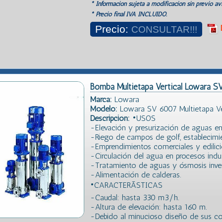
* Información sujeta a modificación sin previo avi
* Precio final IVA INCLUIDO.
Precio:
CONSULTAR!!!
Bomba Multietapa Vertical Lowara S
Marca:
Lowara
Modelo:
Lowara SV 6007 Multietapa Ve
Descripción:
•USOS
-Elevación y presurización de aguas en s
-Riego de campos de golf, establecimi
-Emprendimientos comerciales y edilici
-Circulación del agua en procesos indus
-Tratamiento de aguas y ósmosis inver
-Alimentación de calderas.
•CARACTERÃSTICAS
-Caudal: hasta 330 m3/h.
-Altura de elevación: hasta 160 m.
-Debido al minucioso diseño de sus co