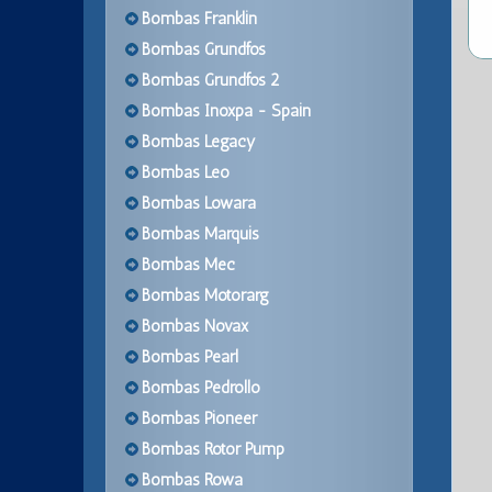
Bombas Franklin
Bombas Grundfos
Bombas Grundfos 2
Bombas Inoxpa - Spain
Bombas Legacy
Bombas Leo
Bombas Lowara
Bombas Marquis
Bombas Mec
Bombas Motorarg
Bombas Novax
Bombas Pearl
Bombas Pedrollo
Bombas Pioneer
Bombas Rotor Pump
Bombas Rowa