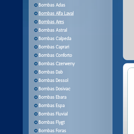
Bombas Adas
Bombas Alfa Laval
Bombas Ares
Bombas Astral
Bombas Calpeda
Bombas Caprari
Bombas Conforto
Bombas Czerweny
Bombas Dab
Bombas Dessol
Bombas Dosivac
Bombas Ebara
Bombas Espa
Bombas Fluvial
Bombas Flygt
Bombas Foras