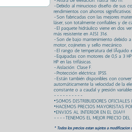
-Altura de elevación: hasta 160 m.
-Debido al minucioso diseño de sus co
rendimientos con ahorros significativos 
-Son fabricadas con las mejores mate
láser, son totalmente confiables y de ca
-El paquete hidráulico viene en dos ver
más resistente en AISI 316.
-Son de bajo mantenimiento debido a 
motor, cojinetes y sello mecánico.
-El rango de temperatura del lÃ­quido
-Equipadas con motores de 0,5 a 3 HP 
HP en las trifásicas.
-Aislación: Clase F.
-Protección eléctrica: IP55.
-Están también disponibles con convert
automáticamente la velocidad de la el
constante o a caudal y presión variable
----------
•SOMOS DISTRIBUIDORES OFICIALE
•HACEMOS PRECIOS MAYORISTAS POR
•ENVIOS AL INTERIOR EN EL DIA!!!
----TENEMOS EL MEJOR PRECIO DE
* Todos los precios estan sujetos a modificación s