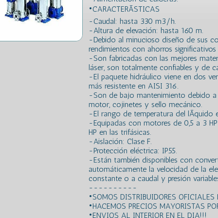
•CARACTERÃSTICAS
-Caudal: hasta 330 m3/h.
-Altura de elevación: hasta 160 m.
-Debido al minucioso diseño de sus co
rendimientos con ahorros significativos 
-Son fabricadas con las mejores mate
láser, son totalmente confiables y de ca
-El paquete hidráulico viene en dos ver
más resistente en AISI 316.
-Son de bajo mantenimiento debido a 
motor, cojinetes y sello mecánico.
-El rango de temperatura del lÃ­quido
-Equipadas con motores de 0,5 a 3 HP 
HP en las trifásicas.
-Aislación: Clase F.
-Protección eléctrica: IP55.
-Están también disponibles con convert
automáticamente la velocidad de la el
constante o a caudal y presión variable
----------
•SOMOS DISTRIBUIDORES OFICIALE
•HACEMOS PRECIOS MAYORISTAS POR
•ENVIOS AL INTERIOR EN EL DIA!!!