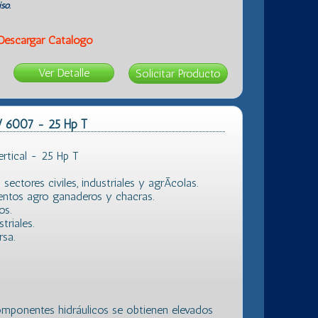
so.
Descargar Catálogo
Ver Detalle
V 6007 - 25 Hp T
rtical - 25 Hp T
ectores civiles, industriales y agrÃ­colas.
entos agro ganaderos y chacras.
os.
triales.
sa.
mponentes hidráulicos se obtienen elevados