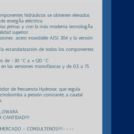
mponentes hidráulicos se obtienen elevados
de energÃ­a eléctrica.
rias primas y con la más moderna tecnologÃ­a
lidad superior.
siones: acero inoxidable AISI 304 y la versión
la estandarización de todos los componentes:
 es de -30 ºC a +120 ºC.
en las versiones monofásicas y de 0,5 a 75
idor de frecuencia Hydrovar, que regula
ectrobomba a presión constante, a caudal
s.
S LOWARA
 CANTIDAD!!!
L MERCADO - CONSULTENOS!!!----