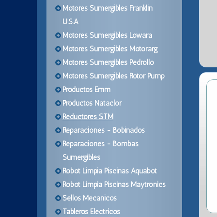
Motores Sumergibles Franklin
U.S.A
Motores Sumergibles Lowara
Motores Sumergibles Motorarg
Motores Sumergibles Pedrollo
Motores Sumergibles Rotor Pump
Productos Emm
Productos Nataclor
Reductores STM
Reparaciones - Bobinados
Reparaciones - Bombas
Sumergibles
Robot Limpia Piscinas Aquabot
Robot Limpia Piscinas Maytronics
Sellos Mecanicos
Tableros Electricos