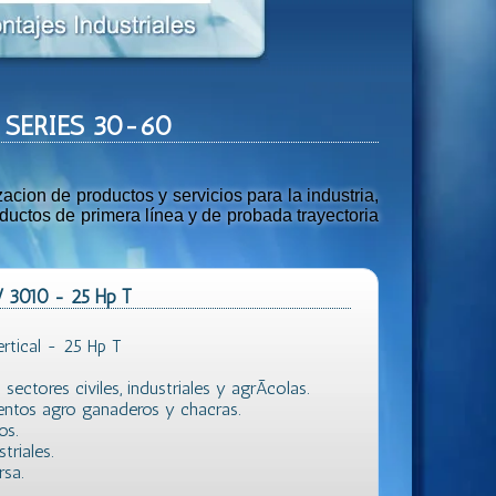
SV SERIES 30-60
ion de productos y servicios para la industria,
uctos de primera línea y de probada trayectoria
V 3010 - 25 Hp T
rtical - 25 Hp T
ectores civiles, industriales y agrÃ­colas.
entos agro ganaderos y chacras.
os.
triales.
sa.