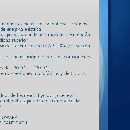
mponentes hidráulicos se obtienen elevados
de energÃ­a eléctrica.
rias primas y con la más moderna tecnologÃ­a
lidad superior.
siones: acero inoxidable AISI 304 y la versión
la estandarización de todos los componentes:
 es de -30 ºC a +120 ºC.
en las versiones monofásicas y de 0,5 a 75
idor de frecuencia Hydrovar, que regula
ectrobomba a presión constante, a caudal
s.
S LOWARA
 CANTIDAD!!!