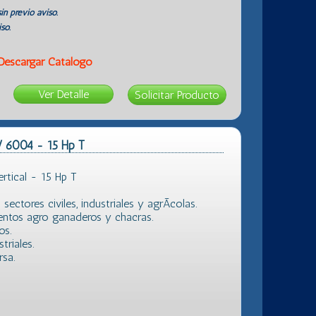
in previo aviso.
so.
Descargar Catálogo
Ver Detalle
V 6004 - 15 Hp T
tical - 15 Hp T
ectores civiles, industriales y agrÃ­colas.
entos agro ganaderos y chacras.
os.
triales.
sa.