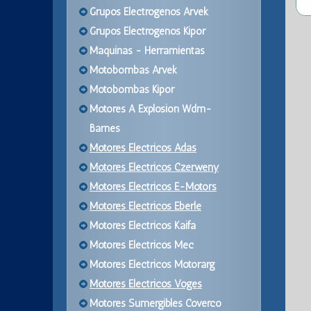
Grupos Electrogenos Arvek
Grupos Electrogenos Kipor
Maquinas - Herramientas
Motobombas Arvek
Motobombas Kipor
Motores A Explosion Wdm-
Barnes
Motores Electricos Adas
Motores Electricos Czerweny
Motores Electricos E-Motors
Motores Electricos Eberle
Motores Electricos Kaifa
Motores Electricos Mec
Motores Electricos Motorarg
Motores Electricos Voges
Motores Sumergibles Coverco