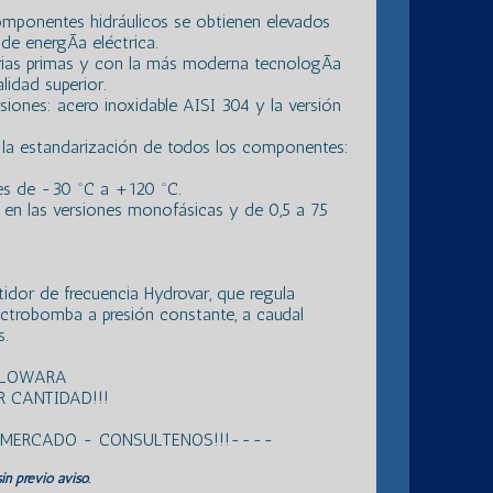
mponentes hidráulicos se obtienen elevados
de energÃ­a eléctrica.
rias primas y con la más moderna tecnologÃ­a
lidad superior.
siones: acero inoxidable AISI 304 y la versión
la estandarización de todos los componentes:
 es de -30 ºC a +120 ºC.
en las versiones monofásicas y de 0,5 a 75
idor de frecuencia Hydrovar, que regula
ectrobomba a presión constante, a caudal
s.
S LOWARA
 CANTIDAD!!!
L MERCADO - CONSULTENOS!!!----
in previo aviso.