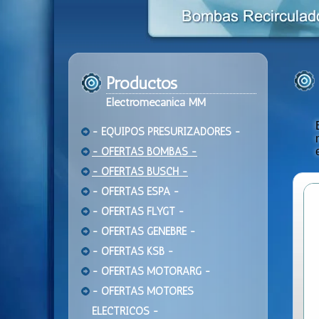
Productos
Electromecanica MM
- EQUIPOS PRESURIZADORES -
- OFERTAS BOMBAS -
- OFERTAS BUSCH -
- OFERTAS ESPA -
- OFERTAS FLYGT -
- OFERTAS GENEBRE -
- OFERTAS KSB -
- OFERTAS MOTORARG -
- OFERTAS MOTORES
ELECTRICOS -