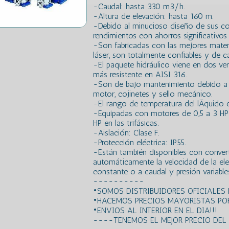
-Caudal: hasta 330 m3/h.
-Altura de elevación: hasta 160 m.
-Debido al minucioso diseño de sus co
rendimientos con ahorros significativos 
-Son fabricadas con las mejores mate
láser, son totalmente confiables y de ca
-El paquete hidráulico viene en dos ver
más resistente en AISI 316.
-Son de bajo mantenimiento debido a 
motor, cojinetes y sello mecánico.
-El rango de temperatura del lÃ­quido
-Equipadas con motores de 0,5 a 3 HP 
HP en las trifásicas.
-Aislación: Clase F.
-Protección eléctrica: IP55.
-Están también disponibles con convert
automáticamente la velocidad de la el
constante o a caudal y presión variable
----------
•SOMOS DISTRIBUIDORES OFICIALE
•HACEMOS PRECIOS MAYORISTAS POR
•ENVIOS AL INTERIOR EN EL DIA!!!
----TENEMOS EL MEJOR PRECIO DE