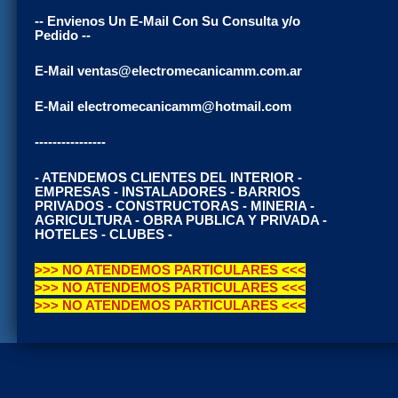
-- Envienos Un E-Mail Con Su Consulta y/o
Pedido --
E-Mail ventas@electromecanicamm.com.ar
E-Mail electromecanicamm@hotmail.com
----------------
- ATENDEMOS CLIENTES DEL INTERIOR -
EMPRESAS - INSTALADORES - BARRIOS
PRIVADOS - CONSTRUCTORAS - MINERIA -
AGRICULTURA - OBRA PUBLICA Y PRIVADA -
HOTELES - CLUBES -
>>> NO ATENDEMOS PARTICULARES <<<
>>> NO ATENDEMOS PARTICULARES <<<
>>> NO ATENDEMOS PARTICULARES <<<