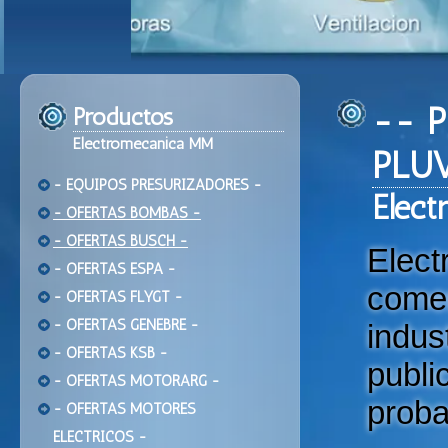
-- P
Productos
Electromecanica MM
PLU
- EQUIPOS PRESURIZADORES -
Ele
ct
- OFERTAS BOMBAS -
- OFERTAS BUSCH -
Elec
- OFERTAS ESPA -
come
- OFERTAS FLYGT -
- OFERTAS GENEBRE -
indu
- OFERTAS KSB -
publi
- OFERTAS MOTORARG -
proba
- OFERTAS MOTORES
ELECTRICOS -