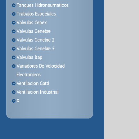
Tanques Hidroneumaticos
Trabajos Especiales
Valvulas Cepex
Valvulas Genebre
Valvulas Genebre 2
Valvulas Genebre 3
Valvulas Itap
Variadores De Velocidad
Electronicos
Ventilacion Gatti
Ventilacion Industrial
X