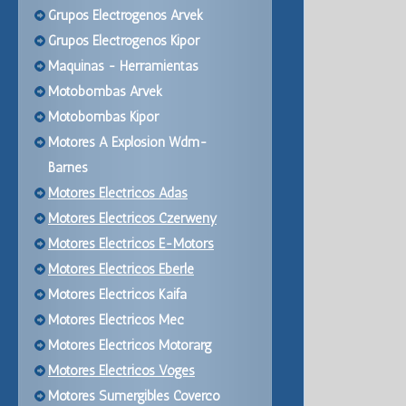
Grupos Electrogenos Arvek
Grupos Electrogenos Kipor
Maquinas - Herramientas
Motobombas Arvek
Motobombas Kipor
Motores A Explosion Wdm-
Barnes
Motores Electricos Adas
Motores Electricos Czerweny
Motores Electricos E-Motors
Motores Electricos Eberle
Motores Electricos Kaifa
Motores Electricos Mec
Motores Electricos Motorarg
Motores Electricos Voges
Motores Sumergibles Coverco