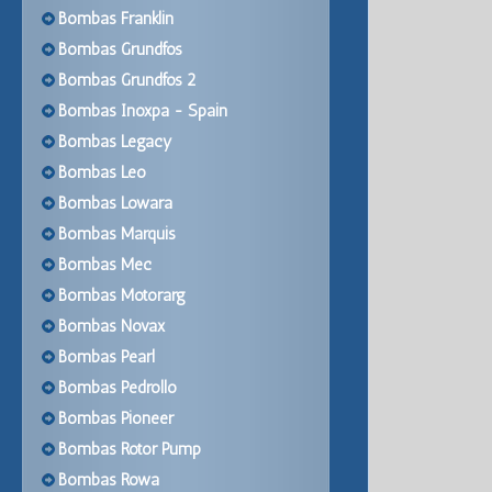
Bombas Franklin
Bombas Grundfos
Bombas Grundfos 2
Bombas Inoxpa - Spain
Bombas Legacy
Bombas Leo
Bombas Lowara
Bombas Marquis
Bombas Mec
Bombas Motorarg
Bombas Novax
Bombas Pearl
Bombas Pedrollo
Bombas Pioneer
Bombas Rotor Pump
Bombas Rowa