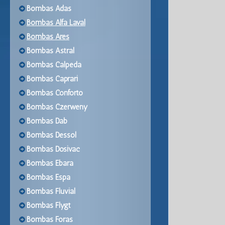
Bombas Adas
Bombas Alfa Laval
Bombas Ares
Bombas Astral
Bombas Calpeda
Bombas Caprari
Bombas Conforto
Bombas Czerweny
Bombas Dab
Bombas Dessol
Bombas Dosivac
Bombas Ebara
Bombas Espa
Bombas Fluvial
Bombas Flygt
Bombas Foras