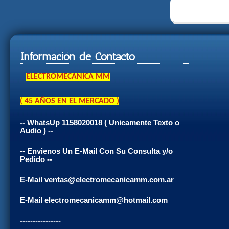
Información de Contacto
ELECTROMECANICA MM
( 45 AÑOS EN EL MERCADO )
-- WhatsUp 1158020018 ( Unicamente Texto o
Audio ) --
-- Envienos Un E-Mail Con Su Consulta y/o
Pedido --
E-Mail ventas@electromecanicamm.com.ar
E-Mail electromecanicamm@hotmail.com
----------------