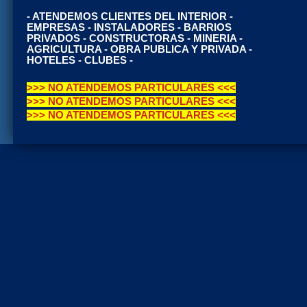
- ATENDEMOS CLIENTES DEL INTERIOR -
EMPRESAS - INSTALADORES - BARRIOS
PRIVADOS - CONSTRUCTORAS - MINERIA -
AGRICULTURA - OBRA PUBLICA Y PRIVADA -
HOTELES - CLUBES -
>>> NO ATENDEMOS PARTICULARES <<<
>>> NO ATENDEMOS PARTICULARES <<<
>>> NO ATENDEMOS PARTICULARES <<<