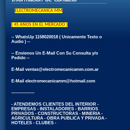
ELECTROMECANICA MM
( 45 AÑOS EN EL MERCADO )
-- WhatsUp 1158020018 ( Unicamente Texto o
Audio ) --
-- Envienos Un E-Mail Con Su Consulta y/o
Pedido --
E-Mail ventas@electromecanicamm.com.ar
E-Mail electromecanicamm@hotmail.com
----------------
- ATENDEMOS CLIENTES DEL INTERIOR -
EMPRESAS - INSTALADORES - BARRIOS
PRIVADOS - CONSTRUCTORAS - MINERIA -
AGRICULTURA - OBRA PUBLICA Y PRIVADA -
HOTELES - CLUBES -