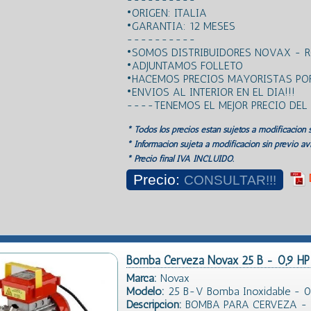
•ORIGEN: ITALIA
•GARANTIA: 12 MESES
----------
•SOMOS DISTRIBUIDORES NOVAX - 
•ADJUNTAMOS FOLLETO
•HACEMOS PRECIOS MAYORISTAS POR
•ENVIOS AL INTERIOR EN EL DIA!!!
----TENEMOS EL MEJOR PRECIO DE
* Todos los precios estan sujetos a modificación s
* Información sujeta a modificación sin previo avi
* Precio final IVA INCLUIDO.
Precio:
CONSULTAR!!!
Bomba Cerveza Novax 25 B - 0,9 
Marca:
Novax
Modelo:
25 B-V Bomba Inoxidable - 0,
Descripción:
BOMBA PARA CERVEZA -