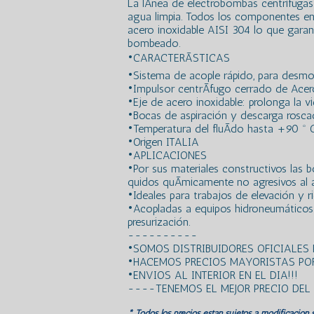
La lÃ­nea de electrobombas centrifuga
agua limpia. Todos los componentes e
acero inoxidable AISI 304 lo que garan
bombeado.
•CARACTERÃSTICAS
•Sistema de acople rápido, para desmon
•Impulsor centrÃ­fugo cerrado de Acer
•Eje de acero inoxidable: prolonga la vi
•Bocas de aspiración y descarga rosca
•Temperatura del fluÃ­do hasta +90 º 
•Origen ITALIA
•APLICACIONES
•Por sus materiales constructivos las
quidos quÃ­micamente no agresivos al 
•Ideales para trabajos de elevación y r
•Acopladas a equipos hidroneumáticos 
presurización.
----------
•SOMOS DISTRIBUIDORES OFICIALES
•HACEMOS PRECIOS MAYORISTAS POR
•ENVIOS AL INTERIOR EN EL DIA!!!
----TENEMOS EL MEJOR PRECIO DE
* Todos los precios estan sujetos a modificación s