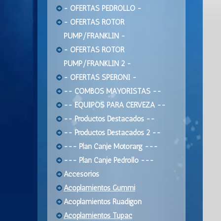
- OFERTAS PEDROLLO -
- OFERTAS ROTOR
PUMP/FRANKLIN -
- OFERTAS ROTOR
PUMP/FRANKLIN 2 -
- OFERTAS SPERONI -
-- COMBOS MAYORISTAS --
-- EQUIPOS PARA CERVEZA --
-- Productos Destacados --
-- Productos Destacados 2 --
--- Plan Canje Motorarg ---
--- Plan Canje Pedrollo ---
Accesorios
Acoplamientos Gummi
Acoplamientos Ruadigon
Acoplamientos Tupac