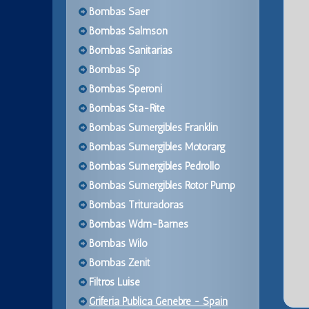
Bombas Saer
Bombas Salmson
Bombas Sanitarias
Bombas Sp
Bombas Speroni
Bombas Sta-Rite
Bombas Sumergibles Franklin
Bombas Sumergibles Motorarg
Bombas Sumergibles Pedrollo
Bombas Sumergibles Rotor Pump
Bombas Trituradoras
Bombas Wdm-Barnes
Bombas Wilo
Bombas Zenit
Filtros Luise
Griferia Publica Genebre - Spain