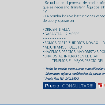
-Se utiliza en el proceso de producción
que es necesario transferir lÃ­quidos 
º C.
-La bomba incluye instrucciones especÃ
de uso y operación.
----------
•ORIGEN: ITALIA
•GARANTIA: 12 MESES
----------
•SOMOS DISTRIBUIDORES NOVAX - 
•ADJUNTAMOS FOLLETO
•HACEMOS PRECIOS MAYORISTAS POR
•ENVIOS AL INTERIOR EN EL DIA!!!
----TENEMOS EL MEJOR PRECIO DE
* Todos los precios estan sujetos a modificación s
* Información sujeta a modificación sin previo avi
* Precio final IVA INCLUIDO.
Precio:
CONSULTAR!!!