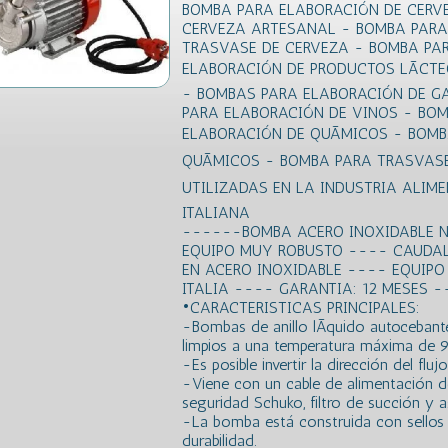
BOMBA PARA ELABORACIÓN DE CERV
CERVEZA ARTESANAL - BOMBA PARA 
TRASVASE DE CERVEZA - BOMBA PA
ELABORACIÓN DE PRODUCTOS LÃCT
- BOMBAS PARA ELABORACIÓN DE G
PARA ELABORACIÓN DE VINOS - BOM
ELABORACIÓN DE QUÃMICOS - BOM
QUÃMICOS - BOMBA PARA TRASVAS
UTILIZADAS EN LA INDUSTRIA ALIM
ITALIANA
------BOMBA ACERO INOXIDABLE NO
EQUIPO MUY ROBUSTO ---- CAUDAL
EN ACERO INOXIDABLE ---- EQUIPO 
ITALIA ---- GARANTIA: 12 MESES 
•CARACTERISTICAS PRINCIPALES:
-Bombas de anillo lÃ­quido autocebante
limpios a una temperatura máxima de 9
-Es posible invertir la dirección del flu
-Viene con un cable de alimentación 
seguridad Schuko, filtro de succión y a
-La bomba está construida con sellos 
durabilidad.