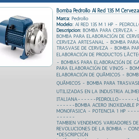
Bomba Pedrollo Al Red 135 M Cerveza
Marca:
Pedrollo
Modelo:
Al RED 135 M 1 HP - PEDRO
Descripción:
BOMBA PARA CERVEZA -
BOMBA PARA ELABORACIÓN DE CERV
CERVEZA ARTESANAL - BOMBA PARA 
TRASVASE DE CERVEZA - BOMBA PA
ELABORACIÓN DE PRODUCTOS LÃCT
- BOMBAS PARA ELABORACIÓN DE G
PARA ELABORACIÓN DE VINOS - BOM
ELABORACIÓN DE QUÃMICOS - BOM
QUÃMICOS - BOMBA PARA TRASVAS
UTILIZADAS EN LA INDUSTRIA ALIM
ITALIANA------PEDROLLO------L
------BOMBA ACERO INOXIDABLE PED
MONOFASICA - POTENCIA 1 HP ---
------
TAMBIEN VENDEMOS VARIADORES DE
REVOLUCIONES DE LA BOMBA - CON
•DESCRIPCIÓN