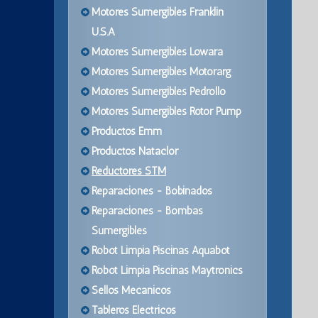
Motores Sumergibles Franklin
U.S.A
Motores Sumergibles Lowara
Motores Sumergibles Motorarg
Motores Sumergibles Pedrollo
Motores Sumergibles Rotor Pump
Productos Emm
Productos Nataclor
Reductores STM
Reparaciones - Bobinados
Reparaciones - Bombas
Sumergibles
Robot Limpia Piscinas Aquabot
Robot Limpia Piscinas Maytronics
Sellos Mecanicos
Tableros Electricos