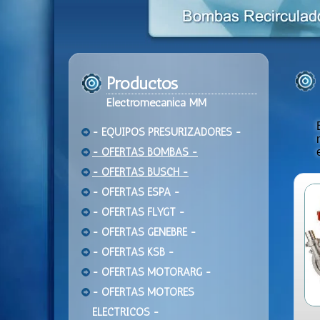
Productos
Electromecanica MM
- EQUIPOS PRESURIZADORES -
- OFERTAS BOMBAS -
- OFERTAS BUSCH -
- OFERTAS ESPA -
- OFERTAS FLYGT -
- OFERTAS GENEBRE -
- OFERTAS KSB -
- OFERTAS MOTORARG -
- OFERTAS MOTORES
ELECTRICOS -