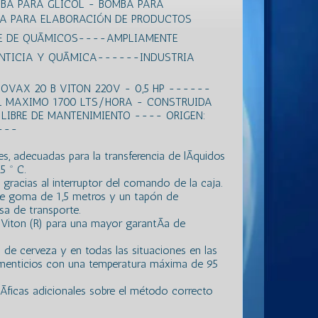
BA PARA GLICOL - BOMBA PARA
BA PARA ELABORACIÓN DE PRODUCTOS
E DE QUÃMICOS----AMPLIAMENTE
ENTICIA Y QUÃMICA------INDUSTRIA
VAX 20 B VITON 220V - 0,5 HP ------
 MAXIMO 1700 LTS/HORA - CONSTRUIDA
LIBRE DE MANTENIMIENTO ---- ORIGEN:
----
s, adecuadas para la transferencia de lÃ­quidos
5 º C.
jo gracias al interruptor del comando de la caja.
de goma de 1,5 metros y un tapón de
sa de transporte.
Viton (R) para una mayor garantÃ­a de
 de cerveza y en todas las situaciones en las
alimenticios con una temperatura máxima de 95
­ficas adicionales sobre el método correcto