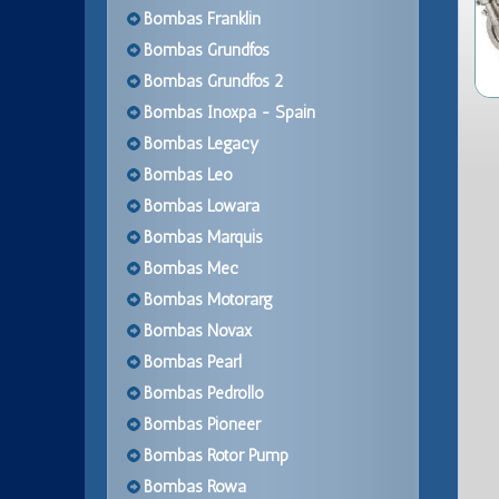
Bombas Franklin
Bombas Grundfos
Bombas Grundfos 2
Bombas Inoxpa - Spain
Bombas Legacy
Bombas Leo
Bombas Lowara
Bombas Marquis
Bombas Mec
Bombas Motorarg
Bombas Novax
Bombas Pearl
Bombas Pedrollo
Bombas Pioneer
Bombas Rotor Pump
Bombas Rowa