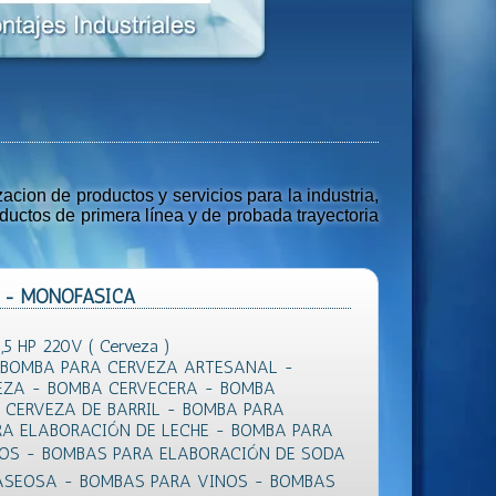
ion de productos y servicios para la industria,
uctos de primera línea y de probada trayectoria
HP - MONOFASICA
5 HP 220V ( Cerveza )
 BOMBA PARA CERVEZA ARTESANAL -
EZA - BOMBA CERVECERA - BOMBA
CERVEZA DE BARRIL - BOMBA PARA
RA ELABORACIÓN DE LECHE - BOMBA PARA
EOS - BOMBAS PARA ELABORACIÓN DE SODA
ASEOSA - BOMBAS PARA VINOS - BOMBAS