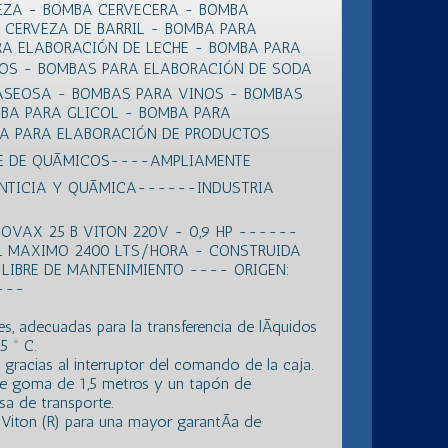
EZA - BOMBA CERVECERA - BOMBA
CERVEZA DE BARRIL - BOMBA PARA
RA ELABORACIÓN DE LECHE - BOMBA PARA
EOS - BOMBAS PARA ELABORACIÓN DE SODA
ASEOSA - BOMBAS PARA VINOS - BOMBAS
BA PARA GLICOL - BOMBA PARA
BA PARA ELABORACIÓN DE PRODUCTOS
E DE QUÃMICOS----AMPLIAMENTE
ENTICIA Y QUÃMICA------INDUSTRIA
VAX 25 B VITON 220V - 0,9 HP ------
 MAXIMO 2400 LTS/HORA - CONSTRUIDA
LIBRE DE MANTENIMIENTO ---- ORIGEN:
----
s, adecuadas para la transferencia de lÃ­quidos
5 º C.
jo gracias al interruptor del comando de la caja.
de goma de 1,5 metros y un tapón de
sa de transporte.
Viton (R) para una mayor garantÃ­a de