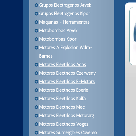
Grupos Electrogenos Arvek
Grupos Electrogenos Kipor
Maquinas - Herramientas
Motobombas Arvek
Motobombas Kipor
Motores A Explosion Wdm-
Barnes
Motores Electricos Adas
Motores Electricos Czerweny
Motores Electricos E-Motors
Motores Electricos Eberle
Motores Electricos Kaifa
Motores Electricos Mec
Motores Electricos Motorarg
Motores Electricos Voges
Motores Sumergibles Coverco