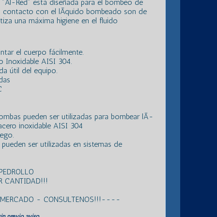
s "Al-Red" está diseñada para el bombeo de
n contacto con el lÃ­quido bombeado son de
tiza una máxima higiene en el fluido
tar el cuerpo fácilmente.
o Inoxidable AISI 304.
da útil del equipo.
das
C
 bombas pueden ser utilizadas para bombear lÃ­
acero inoxidable AISI 304
iego.
pueden ser utilizadas en sistemas de
 PEDROLLO
 CANTIDAD!!!
L MERCADO - CONSULTENOS!!!----
in previo aviso.