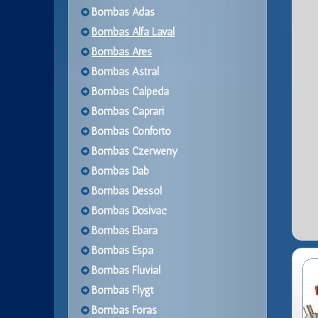
Bombas Adas
Bombas Alfa Laval
Bombas Ares
Bombas Astral
Bombas Calpeda
Bombas Caprari
Bombas Conforto
Bombas Czerweny
Bombas Dab
Bombas Dessol
Bombas Dosivac
Bombas Ebara
Bombas Espa
Bombas Fluvial
Bombas Flygt
Bombas Foras