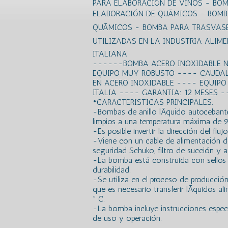
PARA ELABORACIÓN DE VINOS - BOM
ELABORACIÓN DE QUÃMICOS - BOM
QUÃMICOS - BOMBA PARA TRASVAS
UTILIZADAS EN LA INDUSTRIA ALIM
ITALIANA
------BOMBA ACERO INOXIDABLE NO
EQUIPO MUY ROBUSTO ---- CAUDAL
EN ACERO INOXIDABLE ---- EQUIPO 
ITALIA ---- GARANTIA: 12 MESES 
•CARACTERISTICAS PRINCIPALES:
-Bombas de anillo lÃ­quido autocebante
limpios a una temperatura máxima de 9
-Es posible invertir la dirección del flu
-Viene con un cable de alimentación 
seguridad Schuko, filtro de succión y a
-La bomba está construida con sellos 
durabilidad.
-Se utiliza en el proceso de producción
que es necesario transferir lÃ­quidos 
º C.
-La bomba incluye instrucciones especÃ
de uso y operación.
----------