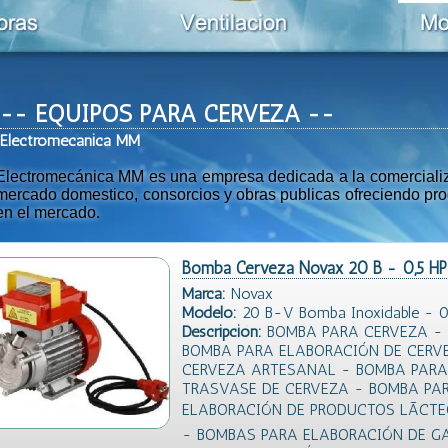
-- EQUIPOS PARA CERVEZA --
Ele
ctromeca
nica MM
Electromecánica MM es una empresa dedicada a la comercializac
mercado domestico, consorcios y obras publicas ofreciendo prod
en el mercado.
Bomba Cerveza Novax 20 B - 0,5 
Marca:
Novax
Modelo:
20 B-V Bomba Inoxidable - 0,
Descripción:
BOMBA PARA CERVEZA -
BOMBA PARA ELABORACIÓN DE CERV
CERVEZA ARTESANAL - BOMBA PARA 
TRASVASE DE CERVEZA - BOMBA PA
ELABORACIÓN DE PRODUCTOS LÃCT
- BOMBAS PARA ELABORACIÓN DE G