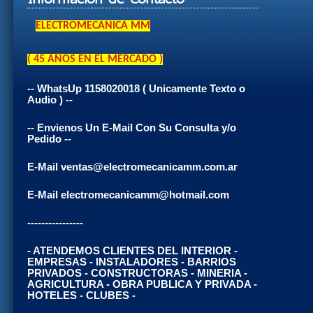
ELECTROMECANICA MM
( 45 AÑOS EN EL MERCADO )
-- WhatsUp 1158020018 ( Unicamente Texto o
Audio ) --
-- Envienos Un E-Mail Con Su Consulta y/o
Pedido --
E-Mail ventas@electromecanicamm.com.ar
E-Mail electromecanicamm@hotmail.com
----------------
- ATENDEMOS CLIENTES DEL INTERIOR -
EMPRESAS - INSTALADORES - BARRIOS
PRIVADOS - CONSTRUCTORAS - MINERIA -
AGRICULTURA - OBRA PUBLICA Y PRIVADA -
HOTELES - CLUBES -