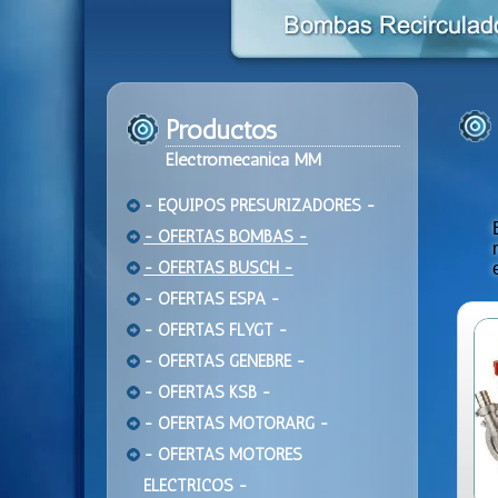
Productos
Electromecanica MM
- EQUIPOS PRESURIZADORES -
- OFERTAS BOMBAS -
- OFERTAS BUSCH -
- OFERTAS ESPA -
- OFERTAS FLYGT -
- OFERTAS GENEBRE -
- OFERTAS KSB -
- OFERTAS MOTORARG -
- OFERTAS MOTORES
ELECTRICOS -