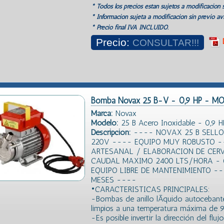
* Todos los precios estan sujetos a modificación s
* Información sujeta a modificación sin previo avi
* Precio final IVA INCLUIDO.
Precio:
CONSULTAR!!!
Bomba Novax 25 B-V - 0,9 HP - 
Marca:
Novax
Modelo:
25 B Acero Inoxidable - 0,9 H
Descripción:
---- NOVAX 25 B SELLO 
220V ---- EQUIPO MUY ROBUSTO -
ARTESANAL / ELABORACION DE CERV
CAUDAL MAXIMO 2400 LTS/HORA - 
EQUIPO LIBRE DE MANTENIMIENTO --
MESES ----
•CARACTERISTICAS PRINCIPALES:
-Bombas de anillo lÃ­quido autocebante
limpios a una temperatura máxima de 9
-Es posible invertir la dirección del flu