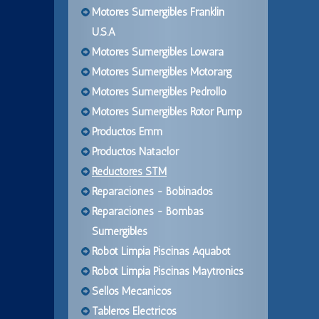
Motores Sumergibles Franklin
U.S.A
Motores Sumergibles Lowara
Motores Sumergibles Motorarg
Motores Sumergibles Pedrollo
Motores Sumergibles Rotor Pump
Productos Emm
Productos Nataclor
Reductores STM
Reparaciones - Bobinados
Reparaciones - Bombas
Sumergibles
Robot Limpia Piscinas Aquabot
Robot Limpia Piscinas Maytronics
Sellos Mecanicos
Tableros Electricos