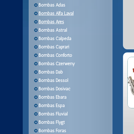
Bombas Adas
Bombas Alfa Laval
Bombas Ares
Bombas Astral
Bombas Calpeda
Bombas Caprari
Bombas Conforto
Bombas Czerweny
Bombas Dab
Bombas Dessol
Bombas Dosivac
Bombas Ebara
Bombas Espa
Bombas Fluvial
Bombas Flygt
Bombas Foras