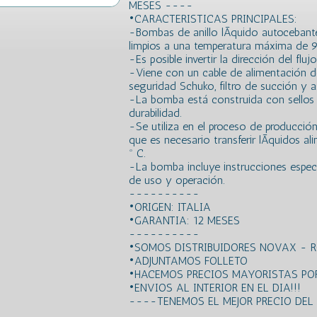
MESES ----
•CARACTERISTICAS PRINCIPALES:
-Bombas de anillo lÃ­quido autocebante
limpios a una temperatura máxima de 9
-Es posible invertir la dirección del flu
-Viene con un cable de alimentación 
seguridad Schuko, filtro de succión y a
-La bomba está construida con sellos 
durabilidad.
-Se utiliza en el proceso de producción
que es necesario transferir lÃ­quidos 
º C.
-La bomba incluye instrucciones especÃ
de uso y operación.
----------
•ORIGEN: ITALIA
•GARANTIA: 12 MESES
----------
•SOMOS DISTRIBUIDORES NOVAX - 
•ADJUNTAMOS FOLLETO
•HACEMOS PRECIOS MAYORISTAS POR
•ENVIOS AL INTERIOR EN EL DIA!!!
----TENEMOS EL MEJOR PRECIO DE