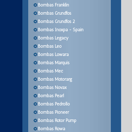
Bombas Franklin
Bombas Grundfos
Bombas Grundfos 2
Bombas Inoxpa - Spain
Bombas Legacy
Bombas Leo
Bombas Lowara
Bombas Marquis
Bombas Mec
Bombas Motorarg
Bombas Novax
Bombas Pearl
Bombas Pedrollo
Bombas Pioneer
Bombas Rotor Pump
Bombas Rowa