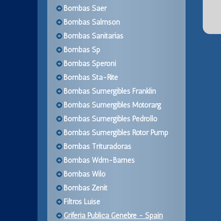
Bombas Saer
Bombas Salmson
Bombas Sanitarias
Bombas Sp
Bombas Speroni
Bombas Sta-Rite
Bombas Sumergibles Franklin
Bombas Sumergibles Motorarg
Bombas Sumergibles Pedrollo
Bombas Sumergibles Rotor Pump
Bombas Trituradoras
Bombas Wdm-Barnes
Bombas Wilo
Bombas Zenit
Filtros Luise
Griferia Publica Genebre - Spain