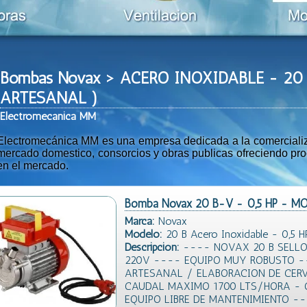
Bombas Novax > ACERO INOXIDABLE - 20 
ARTESANAL )
Ele
ctromeca
nica MM
Electromecánica MM es una empresa dedicada a la comercializac
mercado domestico, consorcios y obras publicas ofreciendo prod
en el mercado.
Bomba Novax 20 B-V - 0,5 HP - 
Marca:
Novax
Modelo:
20 B Acero Inoxidable - 0,5 H
Descripción:
---- NOVAX 20 B SELLO 
220V ---- EQUIPO MUY ROBUSTO -
ARTESANAL / ELABORACION DE CERV
CAUDAL MAXIMO 1700 LTS/HORA - 
EQUIPO LIBRE DE MANTENIMIENTO --