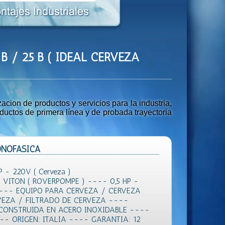
B / 25 B ( IDEAL CERVEZA
ion de productos y servicios para la industria,
uctos de primera línea y de probada trayectoria
MONOFASICA
P - 220V ( Cerveza )
VITON ( ROVERPOMPE ) ---- 0,5 HP -
--- EQUIPO PARA CERVEZA / CERVEZA
EZA / FILTRADO DE CERVEZA ----
CONSTRUIDA EN ACERO INOXIDABLE ----
-- ORIGEN: ITALIA ---- GARANTIA: 12