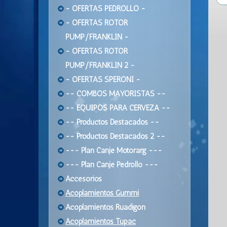
- OFERTAS PEDROLLO -
- OFERTAS ROTOR
PUMP/FRANKLIN -
- OFERTAS ROTOR
PUMP/FRANKLIN 2 -
- OFERTAS SPERONI -
-- COMBOS MAYORISTAS --
-- EQUIPOS PARA CERVEZA --
-- Productos Destacados --
-- Productos Destacados 2 --
--- Plan Canje Motorarg ---
--- Plan Canje Pedrollo ---
Accesorios
Acoplamientos Gummi
Acoplamientos Ruadigon
Acoplamientos Tupac