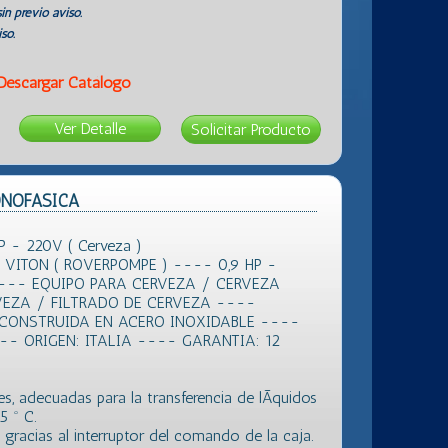
in previo aviso.
so.
Descargar Catálogo
Ver Detalle
MONOFASICA
P - 220V ( Cerveza )
VITON ( ROVERPOMPE ) ---- 0,9 HP -
--- EQUIPO PARA CERVEZA / CERVEZA
EZA / FILTRADO DE CERVEZA ----
CONSTRUIDA EN ACERO INOXIDABLE ----
-- ORIGEN: ITALIA ---- GARANTIA: 12
s, adecuadas para la transferencia de lÃ­quidos
5 º C.
jo gracias al interruptor del comando de la caja.