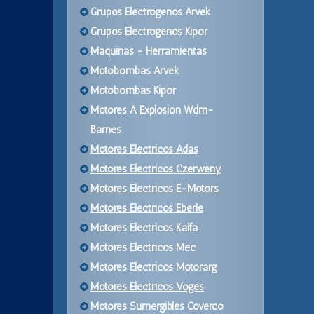
Grupos Electrogenos Arvek
Grupos Electrogenos Kipor
Maquinas - Herramientas
Motobombas Arvek
Motobombas Kipor
Motores A Explosion Wdm-
Barnes
Motores Electricos Adas
Motores Electricos Czerweny
Motores Electricos E-Motors
Motores Electricos Eberle
Motores Electricos Kaifa
Motores Electricos Mec
Motores Electricos Motorarg
Motores Electricos Voges
Motores Sumergibles Coverco