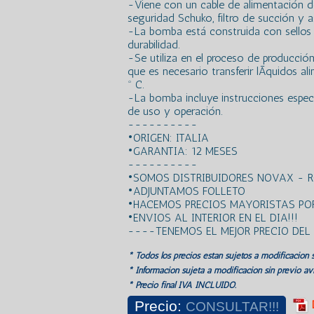
-Viene con un cable de alimentación 
seguridad Schuko, filtro de succión y a
-La bomba está construida con sellos 
durabilidad.
-Se utiliza en el proceso de producción
que es necesario transferir lÃ­quidos 
º C.
-La bomba incluye instrucciones especÃ
de uso y operación.
----------
•ORIGEN: ITALIA
•GARANTIA: 12 MESES
----------
•SOMOS DISTRIBUIDORES NOVAX - 
•ADJUNTAMOS FOLLETO
•HACEMOS PRECIOS MAYORISTAS POR
•ENVIOS AL INTERIOR EN EL DIA!!!
----TENEMOS EL MEJOR PRECIO DE
* Todos los precios estan sujetos a modificación s
* Información sujeta a modificación sin previo avi
* Precio final IVA INCLUIDO.
Precio:
CONSULTAR!!!