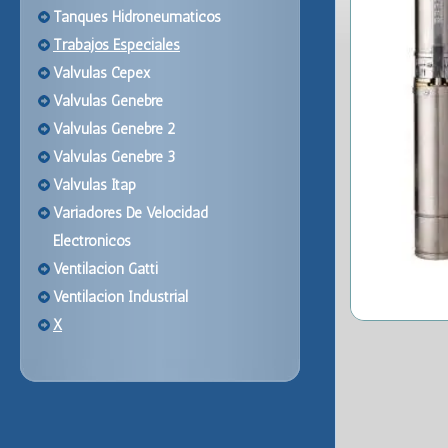
Tanques Hidroneumaticos
Trabajos Especiales
Valvulas Cepex
Valvulas Genebre
Valvulas Genebre 2
Valvulas Genebre 3
Valvulas Itap
Variadores De Velocidad
Electronicos
Ventilacion Gatti
Ventilacion Industrial
X