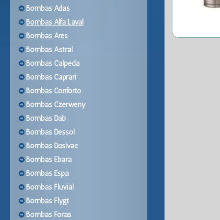
Bombas Adas
Bombas Alfa Laval
Bombas Ares
Bombas Astral
Bombas Calpeda
Bombas Caprari
Bombas Conforto
Bombas Czerweny
Bombas Dab
Bombas Dessol
Bombas Dosivac
Bombas Ebara
Bombas Espa
Bombas Fluvial
Bombas Flygt
Bombas Foras