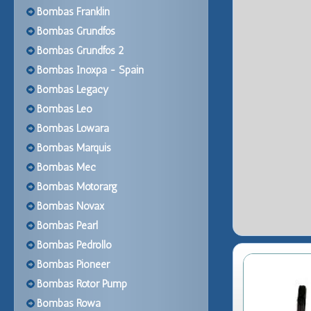
Bombas Franklin
Bombas Grundfos
Bombas Grundfos 2
Bombas Inoxpa - Spain
Bombas Legacy
Bombas Leo
Bombas Lowara
Bombas Marquis
Bombas Mec
Bombas Motorarg
Bombas Novax
Bombas Pearl
Bombas Pedrollo
Bombas Pioneer
Bombas Rotor Pump
Bombas Rowa