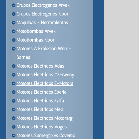
Grupos Electrogenos Arvek
Grupos Electrogenos Kipor
Maquinas - Herramientas
Motobombas Arvek
Motobombas Kipor
Motores A Explosion Wdm-
Barnes
Motores Electricos Adas
Motores Electricos Czerweny
Motores Electricos E-Motors
Motores Electricos Eberle
Motores Electricos Kaifa
Motores Electricos Mec
Motores Electricos Motorarg
Motores Electricos Voges
Motores Sumergibles Coverco