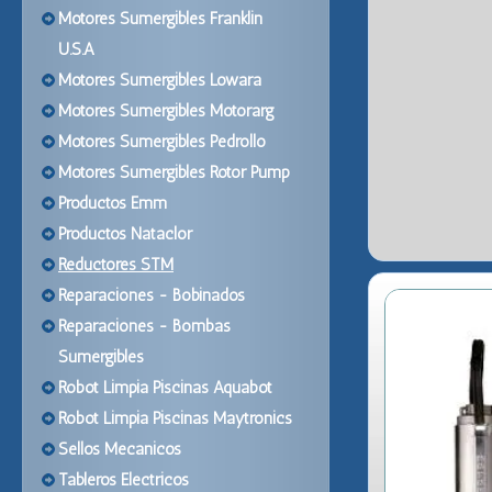
Motores Sumergibles Franklin
U.S.A
Motores Sumergibles Lowara
Motores Sumergibles Motorarg
Motores Sumergibles Pedrollo
Motores Sumergibles Rotor Pump
Productos Emm
Productos Nataclor
Reductores STM
Reparaciones - Bobinados
Reparaciones - Bombas
Sumergibles
Robot Limpia Piscinas Aquabot
Robot Limpia Piscinas Maytronics
Sellos Mecanicos
Tableros Electricos