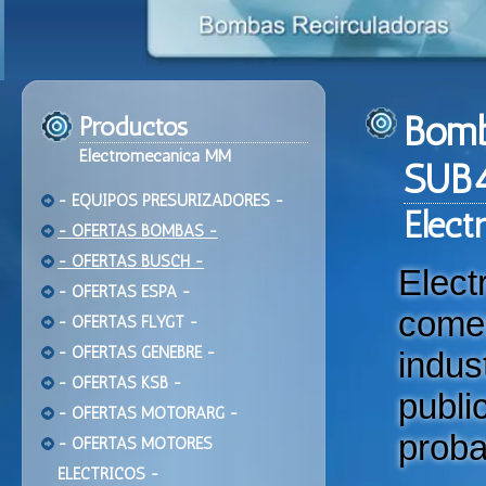
Bomb
Productos
Electromecanica MM
SUB4
- EQUIPOS PRESURIZADORES -
Ele
ct
- OFERTAS BOMBAS -
- OFERTAS BUSCH -
Elec
- OFERTAS ESPA -
come
- OFERTAS FLYGT -
- OFERTAS GENEBRE -
indu
- OFERTAS KSB -
publi
- OFERTAS MOTORARG -
proba
- OFERTAS MOTORES
ELECTRICOS -