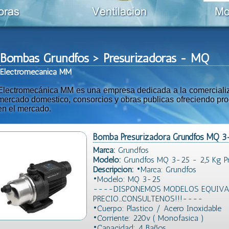
Bombas Grundfos > Presurizadoras - MQ
Ele
ctromeca
nica MM
Electromecánica MM es una empresa dedicada a la comercializac
mercado domestico, consorcios y obras publicas ofreciendo prod
en el mercado.
Bomba Presurizadora Grundfos MQ 3
Marca:
Grundfos
Modelo:
Grundfos MQ 3-25 - 2,5 Kg Pr
Descripción:
•Marca: Grundfos
•Modelo: MQ 3-25
----DISPONEMOS MODELOS EQUIVAL
PRECIO...CONSULTENOS!!!----
•Cuerpo: Plastico / Acero Inoxidable
•Corriente: 220v ( Monofasica )
•Capacidad: 4 Baños