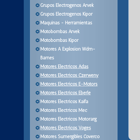
Grupos Electrogenos Arvek
Grupos Electrogenos Kipor
Maquinas - Herramientas
Motobombas Arvek
Motobombas Kipor
Motores A Explosion Wdm-
Barnes
Motores Electricos Adas
Motores Electricos Czerweny
Motores Electricos E-Motors
Motores Electricos Eberle
Motores Electricos Kaifa
Motores Electricos Mec
Motores Electricos Motorarg
Motores Electricos Voges
Motores Sumergibles Coverco