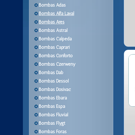
Bombas Adas
Bombas Alfa Laval
Bombas Ares
Bombas Astral
Bombas Calpeda
Bombas Caprari
Bombas Conforto
Bombas Czerweny
Bombas Dab
Bombas Dessol
Bombas Dosivac
Bombas Ebara
Bombas Espa
Bombas Fluvial
Bombas Flygt
Bombas Foras