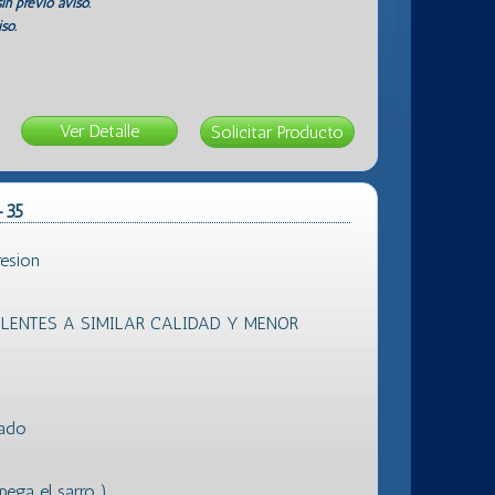
in previo aviso.
so.
Ver Detalle
-35
esion
ENTES A SIMILAR CALIDAD Y MENOR
vado
ega el sarro )