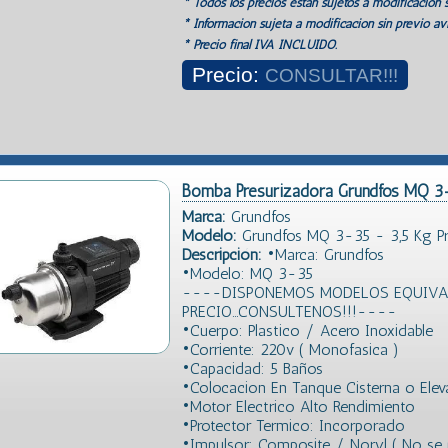
* Todos los precios estan sujetos a modificación s
* Información sujeta a modificación sin previo avi
* Precio final IVA INCLUIDO.
Precio:
CONSULTAR!!!
Bomba Presurizadora Grundfos MQ 3
Marca:
Grundfos
Modelo:
Grundfos MQ 3-35 - 3,5 Kg Pr
Descripción:
•Marca: Grundfos
•Modelo: MQ 3-35
----DISPONEMOS MODELOS EQUIVAL
PRECIO...CONSULTENOS!!!----
•Cuerpo: Plastico / Acero Inoxidable
•Corriente: 220v ( Monofasica )
•Capacidad: 5 Baños
•Colocacion En Tanque Cisterna o Ele
•Motor Electrico Alto Rendimiento
•Protector Termico: Incorporado
•Impulsor: Composite / Noryl ( No se p