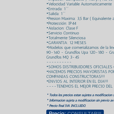
•Velocidad Variable Automaticamente
•Entrada: 1´´
•Salida: 1´´
•Presion Maxima: 3,5 Bar ( Equivalente
•Protección: IP44
•Aislacion: Clase F
•Servicio Continuo
•Totalmente Silenciosa
•GARANTIA: 12 MESES
•Modelos que comerializamos de la lin
90-160 - Grundfos Upa 120-180 - Gr
Grundfos MQ 3-45
----------
•SOMOS DISTRIBUIDORES OFICIALES
•HACEMOS PRECIOS MAYORISTAS PO
COMPANIAS CONSTRUCTORAS!!!
•ENVIOS AL INTERIOR EN EL DIA!!!
----TENEMOS EL MEJOR PRECIO DE
* Todos los precios estan sujetos a modificación s
* Información sujeta a modificación sin previo avi
* Precio final IVA INCLUIDO.
Precio:
CONSULTAR!!!