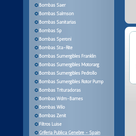
Bombas Saer
Bombas Salmson
Bombas Sanitarias
Bombas Sp
Bombas Speroni
Bombas Sta-Rite
Bombas Sumergibles Franklin
Bombas Sumergibles Motorarg
Bombas Sumergibles Pedrollo
Bombas Sumergibles Rotor Pump
Bombas Trituradoras
Bombas Wdm-Barnes
Bombas Wilo
Bombas Zenit
Filtros Luise
Griferia Publica Genebre - Spain