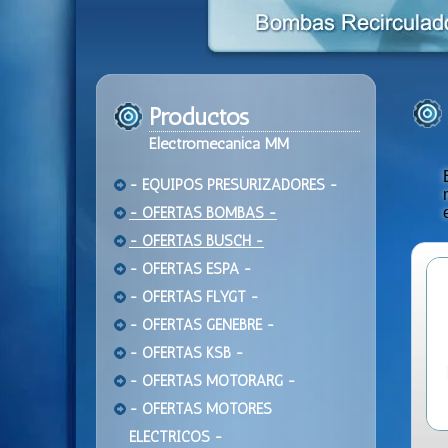
Productos
Electromecanica MM
- EQUIPOS PRESURIZADORES -
- OFERTAS BOMBAS -
- OFERTAS BUSCH -
- OFERTAS ESPA -
- OFERTAS FLYGT -
- OFERTAS GENEBRE -
- OFERTAS KSB -
- OFERTAS MOTORARG -
- OFERTAS MOTORES
ELECTRICOS -