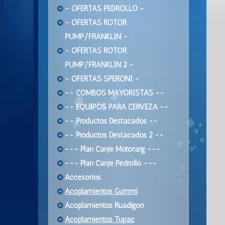
- OFERTAS PEDROLLO -
- OFERTAS ROTOR
PUMP/FRANKLIN -
- OFERTAS ROTOR
PUMP/FRANKLIN 2 -
- OFERTAS SPERONI -
-- COMBOS MAYORISTAS --
-- EQUIPOS PARA CERVEZA --
-- Productos Destacados --
-- Productos Destacados 2 --
--- Plan Canje Motorarg ---
--- Plan Canje Pedrollo ---
Accesorios
Acoplamientos Gummi
Acoplamientos Ruadigon
Acoplamientos Tupac