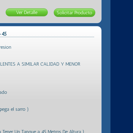
Ver Detalle
-45
resion
ENTES A SIMILAR CALIDAD Y MENOR
vado
ega el sarro )
 a Tener Un Tanque a 45 Metros De Altura )