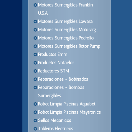
Motores Sumergibles Franklin
U.S.A
Motores Sumergibles Lowara
Motores Sumergibles Motorarg
Motores Sumergibles Pedrollo
Motores Sumergibles Rotor Pump
Productos Emm
Productos Nataclor
Reductores STM
Reparaciones - Bobinados
Reparaciones - Bombas
Sumergibles
Robot Limpia Piscinas Aquabot
Robot Limpia Piscinas Maytronics
Sellos Mecanicos
Tableros Electricos