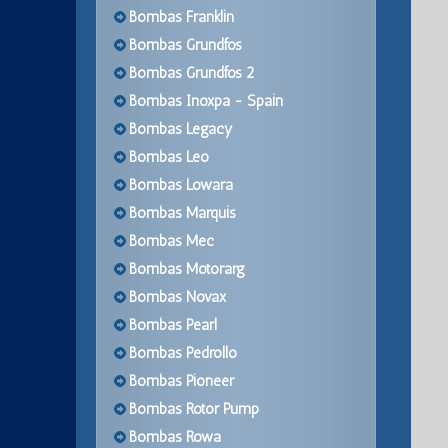
Bombas Franklin
Bombas Grundfos
Bombas Grundfos 2
Bombas Inoxpa - Spain
Bombas Legacy
Bombas Leo
Bombas Lowara
Bombas Marquis
Bombas Mec
Bombas Motorarg
Bombas Novax
Bombas Pearl
Bombas Pedrollo
Bombas Pioneer
Bombas Rotor Pump
Bombas Rowa