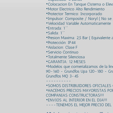
•Colocacion En Tanque Cisterna o Ele
•Motor Electrico Alto Rendimiento
•Protector Termico: Incorporado
•Impulsor: Composite / Noryl ( No se p
•Velocidad Variable Automaticamente
•Entrada: 1´´
•Salida: 1´´
•Presion Maxima: 2,5 Bar ( Equivalente
•Protección: IP44
•Aislacion: Clase F
•Servicio Continuo
•Totalmente Silenciosa
•GARANTIA: 12 MESES
•Modelos que comerializamos de la lin
90-160 - Grundfos Upa 120-180 - Gr
Grundfos MQ 3-45
----------
•SOMOS DISTRIBUIDORES OFICIALES
•HACEMOS PRECIOS MAYORISTAS PO
COMPANIAS CONSTRUCTORAS!!!
•ENVIOS AL INTERIOR EN EL DIA!!!
----TENEMOS EL MEJOR PRECIO DE