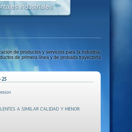
ion de productos y servicios para la industria,
uctos de primera línea y de probada trayectoria
-25
esion
ENTES A SIMILAR CALIDAD Y MENOR