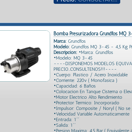
Bomba Presurizadora Grundfos MQ 3
Marca:
Grundfos
Modelo:
Grundfos MQ 3-45 - 4,5 Kg P
Descripción:
•Marca: Grundfos
•Modelo: MQ 3-45
----DISPONEMOS MODELOS EQUIVAL
PRECIO...CONSULTENOS!!!----
•Cuerpo: Plastico / Acero Inoxidable
•Corriente: 220v ( Monofasica )
•Capacidad: 6 Baños
•Colocacion En Tanque Cisterna o Ele
•Motor Electrico Alto Rendimiento
•Protector Termico: Incorporado
•Impulsor: Composite / Noryl ( No se p
•Velocidad Variable Automaticamente
•Entrada: 1´´
•Salida: 1´´
•Presion Maxima: 4,5 Bar ( Equivalente