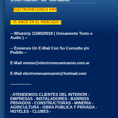
ELECTROMECANICA MM
( 45 AÑOS EN EL MERCADO )
-- WhatsUp 1158020018 ( Unicamente Texto o
Audio ) --
-- Envienos Un E-Mail Con Su Consulta y/o
Pedido --
E-Mail ventas@electromecanicamm.com.ar
E-Mail electromecanicamm@hotmail.com
----------------
- ATENDEMOS CLIENTES DEL INTERIOR -
EMPRESAS - INSTALADORES - BARRIOS
PRIVADOS - CONSTRUCTORAS - MINERIA -
AGRICULTURA - OBRA PUBLICA Y PRIVADA -
HOTELES - CLUBES -