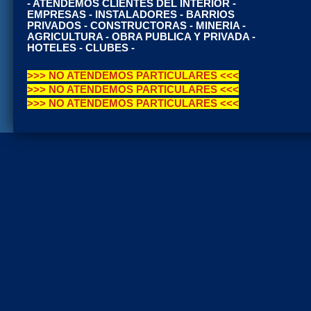
- ATENDEMOS CLIENTES DEL INTERIOR -
EMPRESAS - INSTALADORES - BARRIOS
PRIVADOS - CONSTRUCTORAS - MINERIA -
AGRICULTURA - OBRA PUBLICA Y PRIVADA -
HOTELES - CLUBES -
>>> NO ATENDEMOS PARTICULARES <<<
>>> NO ATENDEMOS PARTICULARES <<<
>>> NO ATENDEMOS PARTICULARES <<<