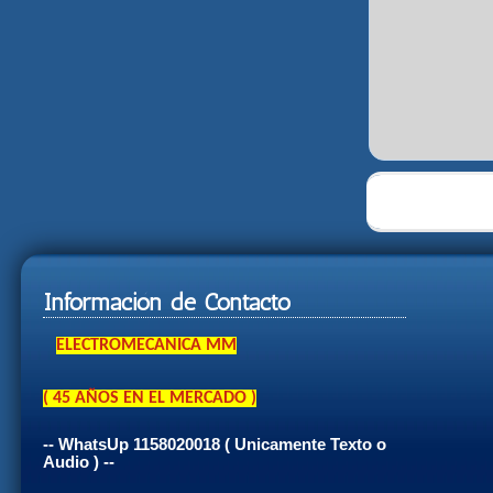
Información de Contacto
ELECTROMECANICA MM
( 45 AÑOS EN EL MERCADO )
-- WhatsUp 1158020018 ( Unicamente Texto o
Audio ) --