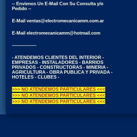
-- Envienos Un E-Mail Con Su Consulta y/o
Pedido --
E-Mail ventas@electromecanicamm.com.ar
E-Mail electromecanicamm@hotmail.com
----------------
- ATENDEMOS CLIENTES DEL INTERIOR -
EMPRESAS - INSTALADORES - BARRIOS
PRIVADOS - CONSTRUCTORAS - MINERIA -
AGRICULTURA - OBRA PUBLICA Y PRIVADA -
HOTELES - CLUBES -
>>> NO ATENDEMOS PARTICULARES <<<
>>> NO ATENDEMOS PARTICULARES <<<
>>> NO ATENDEMOS PARTICULARES <<<