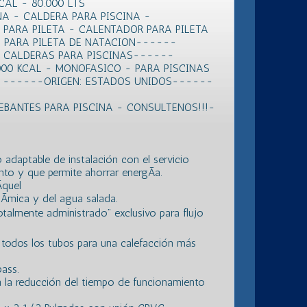
AL - 80.000 LTS
NA - CALDERA PARA PISCINA -
 PARA PILETA - CALENTADOR PARA PILETA
A PARA PILETA DE NATACION------
 CALDERAS PARA PISCINAS------
00 KCAL - MONOFASICO - PARA PISCINAS
AD ------ORIGEN: ESTADOS UNIDOS------
BANTES PARA PISCINA - CONSULTENOS!!!-
 adaptable de instalación con el servicio
ento y que permite ahorrar energÃ­a.
­quel
uÃ­mica y del agua salada.
almente administrado” exclusivo para flujo
todos los tubos para una calefacción más
ass.
 la reducción del tiempo de funcionamiento