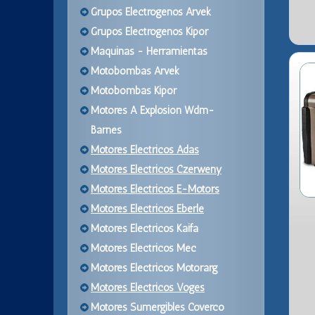
Grupos Electrogenos Arvek
Grupos Electrogenos Kipor
Maquinas - Herramientas
Motobombas Arvek
Motobombas Kipor
Motores A Explosion Wdm-
Barnes
Motores Electricos Adas
Motores Electricos Czerweny
Motores Electricos E-Motors
Motores Electricos Eberle
Motores Electricos Kaifa
Motores Electricos Mec
Motores Electricos Motorarg
Motores Electricos Voges
Motores Sumergibles Coverco