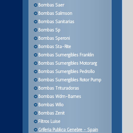
Bombas Saer
Bombas Salmson
Bombas Sanitarias
Bombas Sp
Bombas Speroni
Bombas Sta-Rite
Bombas Sumergibles Franklin
Bombas Sumergibles Motorarg
Bombas Sumergibles Pedrollo
Bombas Sumergibles Rotor Pump
Bombas Trituradoras
Bombas Wdm-Barnes
Bombas Wilo
Bombas Zenit
Filtros Luise
Griferia Publica Genebre - Spain