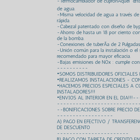
-Termocambiador de cupronÃ­quel ”œtot
de agua.
-Misma velocidad de agua a través de 
rápida.
-Cabezal patentado con diseño de byp
-Ahorro de hasta un 18 por ciento con
de la bomba.
-Conexiones de tuberÃ­a de 2 Pulgada
-Unión común para la instalación o el 
recomendado para mayor eficacia.
-Bajas emisiones de NOx : cumple con l
----------
•SOMOS DISTRIBUIDORES OFICIALE
•REALIZAMOS INSTALACIONES - CO
•HACEMOS PRECIOS ESPECIALES A 
INSTALADORES!!!
•ENVIOS AL INTERIOR EN EL DIA!!!-
--------------------------
--BONIFICACIONES SOBRE PRECIO
------------------
A) PAGO EN EFECTIVO / TRANSFERE
DE DESCUENTO
-----------------------
B) PAGO CON TARJETA DE CREDITO E