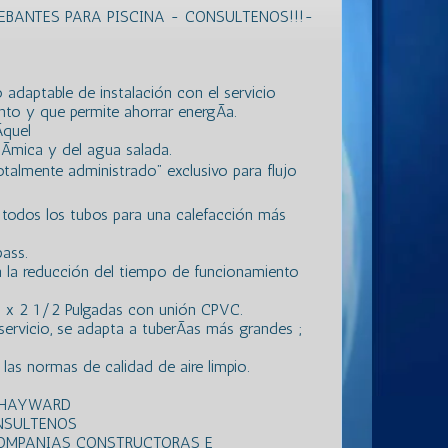
BANTES PARA PISCINA - CONSULTENOS!!!-
 adaptable de instalación con el servicio
ento y que permite ahorrar energÃ­a.
­quel
uÃ­mica y del agua salada.
almente administrado” exclusivo para flujo
todos los tubos para una calefacción más
ass.
 la reducción del tiempo de funcionamiento
s x 2 1/2 Pulgadas con unión CPVC.
servicio, se adapta a tuberÃ­as más grandes ;
as normas de calidad de aire limpio.
S HAYWARD
NSULTENOS
COMPANIAS CONSTRUCTORAS E