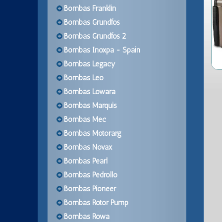
Bombas Franklin
Bombas Grundfos
Bombas Grundfos 2
Bombas Inoxpa - Spain
Bombas Legacy
Bombas Leo
Bombas Lowara
Bombas Marquis
Bombas Mec
Bombas Motorarg
Bombas Novax
Bombas Pearl
Bombas Pedrollo
Bombas Pioneer
Bombas Rotor Pump
Bombas Rowa