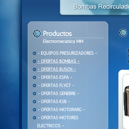
Productos
Electromecanica MM
- EQUIPOS PRESURIZADORES -
- OFERTAS BOMBAS -
- OFERTAS BUSCH -
- OFERTAS ESPA -
- OFERTAS FLYGT -
- OFERTAS GENEBRE -
- OFERTAS KSB -
- OFERTAS MOTORARG -
- OFERTAS MOTORES
ELECTRICOS -