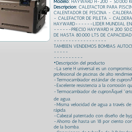
Modelo:
HAYWARD H-200 - 50.000 KC
Descripción:
CALEFACTOR PARA PISCI
CALENTADOR DE PISCINA - CALDERA
- CALEFACTOR DE PILETA - CALDER
HAYWARD------LIDER MUNDIAL EN
------PRECIO HAYWARD H 200 50.0
DE HASTA 80.000 LTS DE CAPACID
------------------
TAMBIEN VENDEMOS BOMBAS AUTOCE
-----
----------
•Descripción del producto
-La serie H universal es un compromiso
profesional de piscinas de alto rendimi
-Termocambiador estándar de cupronÃ
-Excelente resistencia a la corrosión q
-Termocambiador de cupronÃ­quel ”œtot
de agua.
-Misma velocidad de agua a través de 
rápida.
-Cabezal patentado con diseño de byp
-Ahorro de hasta un 18 por ciento con
de la bomba.