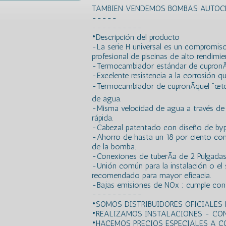
TAMBIEN VENDEMOS BOMBAS AUTOCE
-----
----------
•Descripción del producto
-La serie H universal es un compromiso
profesional de piscinas de alto rendimi
-Termocambiador estándar de cupronÃ
-Excelente resistencia a la corrosión q
-Termocambiador de cupronÃ­quel ”œtot
de agua.
-Misma velocidad de agua a través de 
rápida.
-Cabezal patentado con diseño de byp
-Ahorro de hasta un 18 por ciento con
de la bomba.
-Conexiones de tuberÃ­a de 2 Pulgada
-Unión común para la instalación o el 
recomendado para mayor eficacia.
-Bajas emisiones de NOx : cumple con l
----------
•SOMOS DISTRIBUIDORES OFICIALE
•REALIZAMOS INSTALACIONES - CO
•HACEMOS PRECIOS ESPECIALES A 