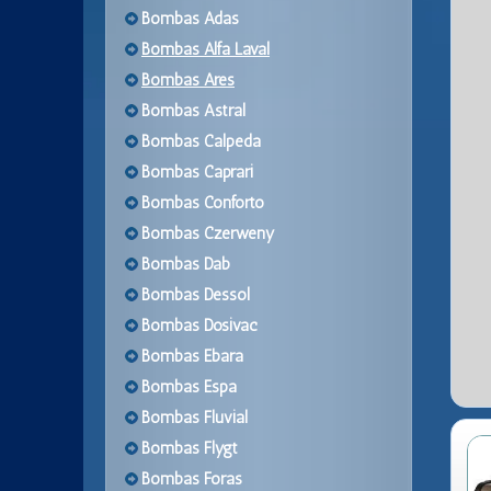
Bombas Adas
Bombas Alfa Laval
Bombas Ares
Bombas Astral
Bombas Calpeda
Bombas Caprari
Bombas Conforto
Bombas Czerweny
Bombas Dab
Bombas Dessol
Bombas Dosivac
Bombas Ebara
Bombas Espa
Bombas Fluvial
Bombas Flygt
Bombas Foras