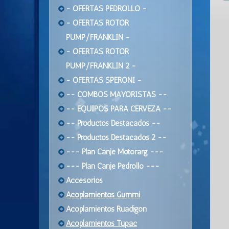
- OFERTAS PEDROLLO -
- OFERTAS ROTOR
PUMP/FRANKLIN -
- OFERTAS ROTOR
PUMP/FRANKLIN 2 -
- OFERTAS SPERONI -
-- COMBOS MAYORISTAS --
-- EQUIPOS PARA CERVEZA --
-- Productos Destacados --
-- Productos Destacados 2 --
--- Plan Canje Motorarg ---
--- Plan Canje Pedrollo ---
Accesorios
Acoplamientos Gummi
Acoplamientos Ruadigon
Acoplamientos Tupac