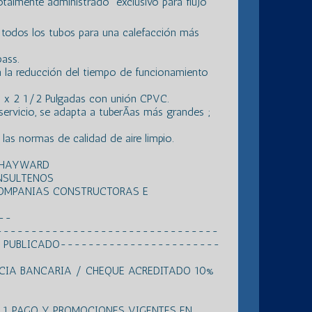
almente administrado” exclusivo para flujo
todos los tubos para una calefacción más
ass.
 la reducción del tiempo de funcionamiento
s x 2 1/2 Pulgadas con unión CPVC.
servicio, se adapta a tuberÃ­as más grandes ;
as normas de calidad de aire limpio.
S HAYWARD
NSULTENOS
COMPANIAS CONSTRUCTORAS E
---
--------------------------------
 DE PUBLICADO-----------------------
NCIA BANCARIA / CHEQUE ACREDITADO 10%
N 1 PAGO Y PROMOCIONES VIGENTES EN