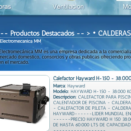
-- Productos Destacados -- > • CALDER
Ele
ctromeca
nica MM
Electromecánica MM es una empresa dedicada a la comercializac
mercado domestico, consorcios y obras publicas ofreciendo prod
en el mercado.
Calefactor Hayward H-150 - 38.000 
Marca:
Hayward
Modelo:
HAYWARD H-150 - 38.000 KC
Descripción:
CALEFACTOR PARA PISCI
CALENTADOR DE PISCINA - CALDERA
- CALEFACTOR DE PILETA - CALDER
HAYWARD------LIDER MUNDIAL EN
------PRECIO HAYWARD H 150 38.0
DE HASTA 60.000 LTS DE CAPACID
------------------