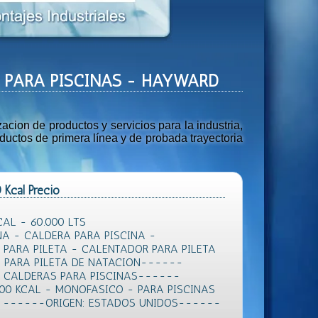
AS PARA PISCINAS - HAYWARD
ion de productos y servicios para la industria,
uctos de primera línea y de probada trayectoria
Kcal Precio
AL - 60.000 LTS
NA - CALDERA PARA PISCINA -
 PARA PILETA - CALENTADOR PARA PILETA
A PARA PILETA DE NATACION------
 CALDERAS PARA PISCINAS------
00 KCAL - MONOFASICO - PARA PISCINAS
AD ------ORIGEN: ESTADOS UNIDOS------