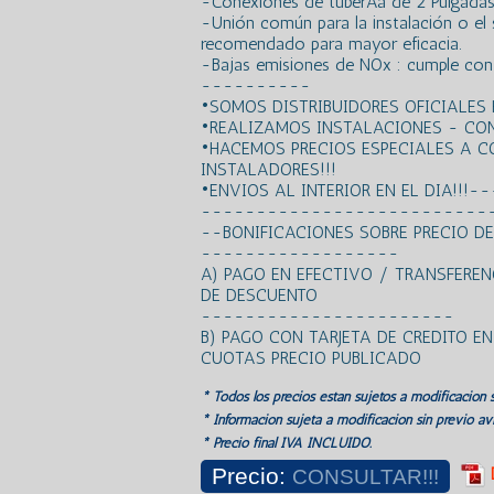
-Conexiones de tuberÃ­a de 2 Pulgada
-Unión común para la instalación o el 
recomendado para mayor eficacia.
-Bajas emisiones de NOx : cumple con l
----------
•SOMOS DISTRIBUIDORES OFICIALE
•REALIZAMOS INSTALACIONES - CO
•HACEMOS PRECIOS ESPECIALES A 
INSTALADORES!!!
•ENVIOS AL INTERIOR EN EL DIA!!!-
--------------------------
--BONIFICACIONES SOBRE PRECIO
------------------
A) PAGO EN EFECTIVO / TRANSFERE
DE DESCUENTO
-----------------------
B) PAGO CON TARJETA DE CREDITO E
CUOTAS PRECIO PUBLICADO
* Todos los precios estan sujetos a modificación s
* Información sujeta a modificación sin previo avi
* Precio final IVA INCLUIDO.
Precio:
CONSULTAR!!!