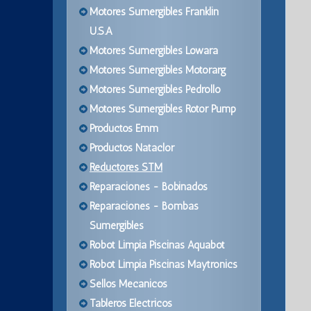
Motores Sumergibles Franklin
U.S.A
Motores Sumergibles Lowara
Motores Sumergibles Motorarg
Motores Sumergibles Pedrollo
Motores Sumergibles Rotor Pump
Productos Emm
Productos Nataclor
Reductores STM
Reparaciones - Bobinados
Reparaciones - Bombas
Sumergibles
Robot Limpia Piscinas Aquabot
Robot Limpia Piscinas Maytronics
Sellos Mecanicos
Tableros Electricos