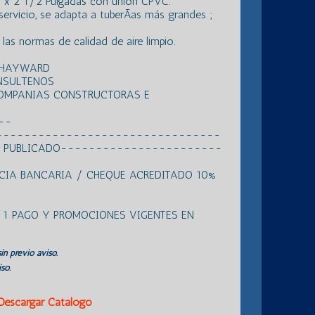
s x 2 1/2 Pulgadas con unión CPVC.
servicio, se adapta a tuberÃ­as más grandes ;
as normas de calidad de aire limpio.
S HAYWARD
NSULTENOS
COMPANIAS CONSTRUCTORAS E
---
--------------------------------
 DE PUBLICADO-----------------------
NCIA BANCARIA / CHEQUE ACREDITADO 10%
N 1 PAGO Y PROMOCIONES VIGENTES EN
in previo aviso.
so.
Descargar Catálogo