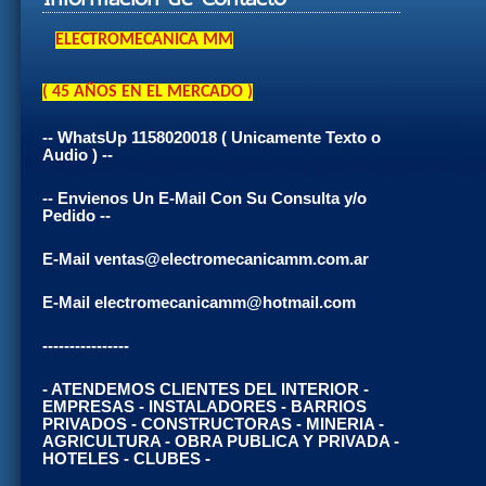
ELECTROMECANICA MM
( 45 AÑOS EN EL MERCADO )
-- WhatsUp 1158020018 ( Unicamente Texto o
Audio ) --
-- Envienos Un E-Mail Con Su Consulta y/o
Pedido --
E-Mail ventas@electromecanicamm.com.ar
E-Mail electromecanicamm@hotmail.com
----------------
- ATENDEMOS CLIENTES DEL INTERIOR -
EMPRESAS - INSTALADORES - BARRIOS
PRIVADOS - CONSTRUCTORAS - MINERIA -
AGRICULTURA - OBRA PUBLICA Y PRIVADA -
HOTELES - CLUBES -