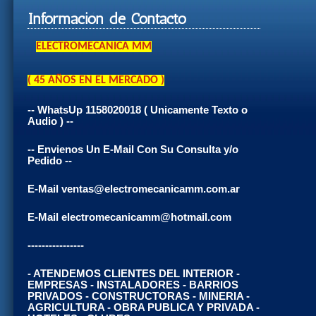
Información de Contacto
ELECTROMECANICA MM
( 45 AÑOS EN EL MERCADO )
-- WhatsUp 1158020018 ( Unicamente Texto o
Audio ) --
-- Envienos Un E-Mail Con Su Consulta y/o
Pedido --
E-Mail ventas@electromecanicamm.com.ar
E-Mail electromecanicamm@hotmail.com
----------------
- ATENDEMOS CLIENTES DEL INTERIOR -
EMPRESAS - INSTALADORES - BARRIOS
PRIVADOS - CONSTRUCTORAS - MINERIA -
AGRICULTURA - OBRA PUBLICA Y PRIVADA -