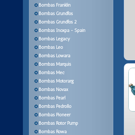
Bombas Franklin
Bombas Grundfos
Bombas Grundfos 2
Bombas Inoxpa - Spain
Bombas Legacy
Bombas Leo
Bombas Lowara
Bombas Marquis
Bombas Mec
Bombas Motorarg
Bombas Novax
Bombas Pearl
Bombas Pedrollo
Bombas Pioneer
Bombas Rotor Pump
Bombas Rowa