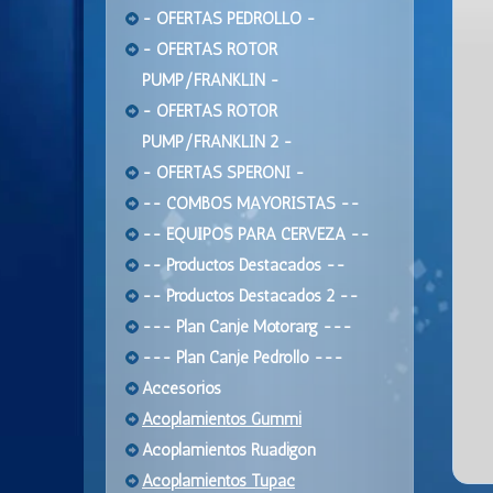
- OFERTAS PEDROLLO -
- OFERTAS ROTOR
PUMP/FRANKLIN -
- OFERTAS ROTOR
PUMP/FRANKLIN 2 -
- OFERTAS SPERONI -
-- COMBOS MAYORISTAS --
-- EQUIPOS PARA CERVEZA --
-- Productos Destacados --
-- Productos Destacados 2 --
--- Plan Canje Motorarg ---
--- Plan Canje Pedrollo ---
Accesorios
Acoplamientos Gummi
Acoplamientos Ruadigon
Acoplamientos Tupac