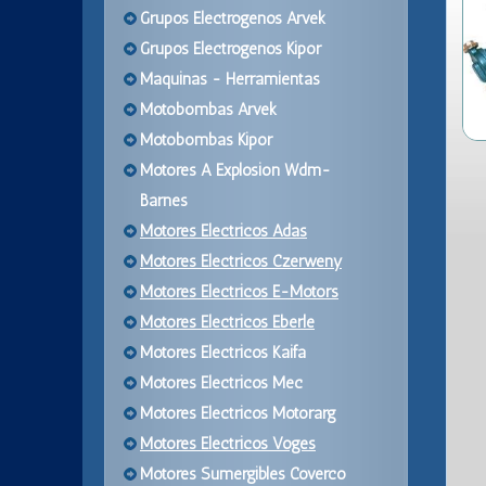
Grupos Electrogenos Arvek
Grupos Electrogenos Kipor
Maquinas - Herramientas
Motobombas Arvek
Motobombas Kipor
Motores A Explosion Wdm-
Barnes
Motores Electricos Adas
Motores Electricos Czerweny
Motores Electricos E-Motors
Motores Electricos Eberle
Motores Electricos Kaifa
Motores Electricos Mec
Motores Electricos Motorarg
Motores Electricos Voges
Motores Sumergibles Coverco