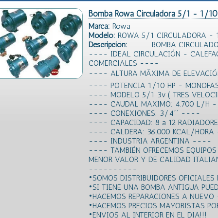
Bomba Rowa Circuladora 5/1 - 1/1
Marca:
Rowa
Modelo:
ROWA 5/1 CIRCULADORA - 
Descripción:
---- BOMBA CIRCULADO
---- IDEAL CIRCULACIÓN - CALEFA
COMERCIALES ----
---- ALTURA MÃXIMA DE ELEVACI
---- POTENCIA 1/10 HP - MONOFA
---- MODELO 5/1 3v ( TRES VELOC
---- CAUDAL MAXIMO: 4.700 L/H 
---- CONEXIONES: 3/4´´ ----
---- CAPACIDAD: 8 a 12 RADIADOR
---- CALDERA: 36.000 KCAL/HORA
---- INDUSTRIA ARGENTINA ----
---- TAMBIÉN OFRECEMOS EQUIPOS
MENOR VALOR Y DE CALIDAD ITALI
----------
•SOMOS DISTRIBUIDORES OFICIALES
•SI TIENE UNA BOMBA ANTIGUA PUED
•HACEMOS REPARACIONES A NUEVO 
•HACEMOS PRECIOS MAYORISTAS POR
•ENVIOS AL INTERIOR EN EL DIA!!!