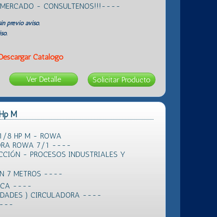
L MERCADO - CONSULTENOS!!!----
in previo aviso.
so.
Descargar Catálogo
Ver Detalle
 Hp M
1/8 HP M - ROWA
RA ROWA 7/1 ----
CCIÓN - PROCESOS INDUSTRIALES Y
ÓN 7 METROS ----
ICA ----
IDADES ) CIRCULADORA ----
----