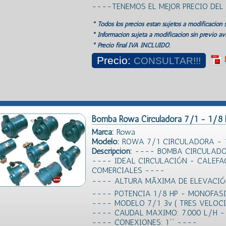
----TENEMOS EL MEJOR PRECIO DE
* Todos los precios estan sujetos a modificación s
* Información sujeta a modificación sin previo avi
* Precio final IVA INCLUIDO.
Precio:
CONSULTAR!!!
Bomba Rowa Circuladora 7/1 - 1/8
Marca:
Rowa
Modelo:
ROWA 7/1 CIRCULADORA - 
Descripción:
---- BOMBA CIRCULADO
---- IDEAL CIRCULACIÓN - CALEFA
COMERCIALES ----
---- ALTURA MÃXIMA DE ELEVACI
---- POTENCIA 1/8 HP - MONOFAS
---- MODELO 7/1 3v ( TRES VELOC
---- CAUDAL MAXIMO: 7.000 L/H 
---- CONEXIONES: 1´´ ----