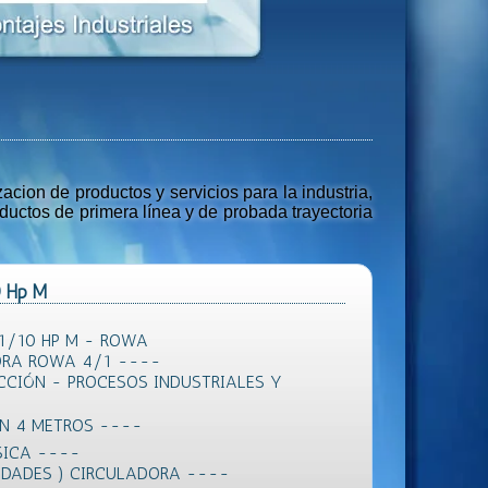
ion de productos y servicios para la industria,
uctos de primera línea y de probada trayectoria
0 Hp M
1/10 HP M - ROWA
RA ROWA 4/1 ----
CCIÓN - PROCESOS INDUSTRIALES Y
ÓN 4 METROS ----
SICA ----
IDADES ) CIRCULADORA ----