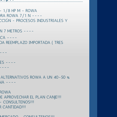
- 1/8 HP M - ROWA
RA ROWA 7/1 N ----
CCIÓN - PROCESOS INDUSTRIALES Y
ÓN 7 METROS ----
ICA ----
DA REEMPLAZO IMPORTADA ( TRES
----
RES ----
 ----
 ALTERNATIVOS ROWA A UN 40-50 %
ANA ----
 ROWA
E APROVECHAR EL PLAN CANJE!!!
- CONSULTENOS!!!
 CANTIDAD!!!
L MERCADO - CONSULTENOS!!!----