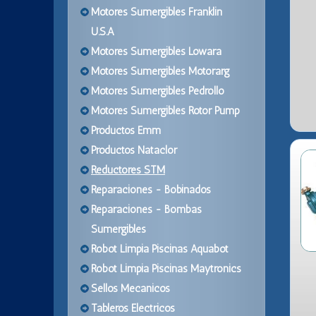
Motores Sumergibles Franklin
U.S.A
Motores Sumergibles Lowara
Motores Sumergibles Motorarg
Motores Sumergibles Pedrollo
Motores Sumergibles Rotor Pump
Productos Emm
Productos Nataclor
Reductores STM
Reparaciones - Bobinados
Reparaciones - Bombas
Sumergibles
Robot Limpia Piscinas Aquabot
Robot Limpia Piscinas Maytronics
Sellos Mecanicos
Tableros Electricos