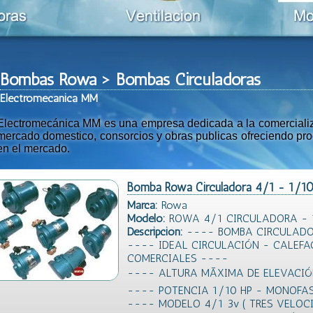
Bombas Rowa > Bombas Circuladoras
Ele
ctromeca
nica MM
Electromecánica MM es una empresa dedicada a la comercializac
mercado domestico, consorcios y obras publicas ofreciendo prod
en el mercado.
Bomba Rowa Circuladora 4/1 - 1/1
Marca:
Rowa
Modelo:
ROWA 4/1 CIRCULADORA - 
Descripción:
---- BOMBA CIRCULADO
---- IDEAL CIRCULACIÓN - CALEFA
COMERCIALES ----
---- ALTURA MÃXIMA DE ELEVACI
---- POTENCIA 1/10 HP - MONOFA
---- MODELO 4/1 3v ( TRES VELOC