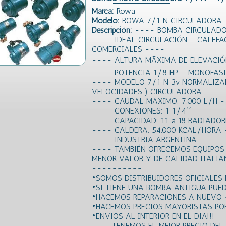
Marca:
Rowa
Modelo:
ROWA 7/1 N CIRCULADORA 
Descripción:
---- BOMBA CIRCULADO
---- IDEAL CIRCULACIÓN - CALEFA
COMERCIALES ----
---- ALTURA MÃXIMA DE ELEVACI
---- POTENCIA 1/8 HP - MONOFAS
---- MODELO 7/1 N 3v NORMALIZA
VELOCIDADES ) CIRCULADORA ----
---- CAUDAL MAXIMO: 7.000 L/H 
---- CONEXIONES: 1 1/4´´ ----
---- CAPACIDAD: 11 a 18 RADIADO
---- CALDERA: 54.000 KCAL/HORA
---- INDUSTRIA ARGENTINA ----
---- TAMBIÉN OFRECEMOS EQUIPOS
MENOR VALOR Y DE CALIDAD ITALI
----------
•SOMOS DISTRIBUIDORES OFICIALES
•SI TIENE UNA BOMBA ANTIGUA PUED
•HACEMOS REPARACIONES A NUEVO 
•HACEMOS PRECIOS MAYORISTAS POR
•ENVIOS AL INTERIOR EN EL DIA!!!
----TENEMOS EL MEJOR PRECIO DE