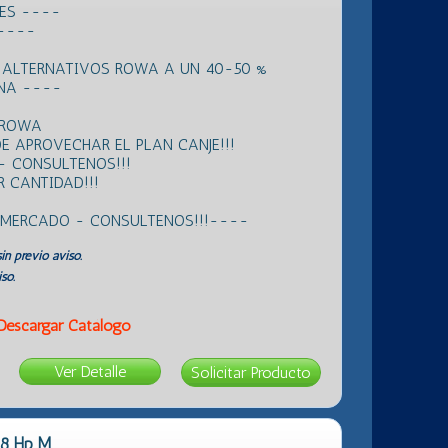
RES ----
 ----
 ALTERNATIVOS ROWA A UN 40-50 %
ANA ----
 ROWA
E APROVECHAR EL PLAN CANJE!!!
- CONSULTENOS!!!
 CANTIDAD!!!
L MERCADO - CONSULTENOS!!!----
in previo aviso.
so.
Descargar Catálogo
Ver Detalle
/8 Hp M