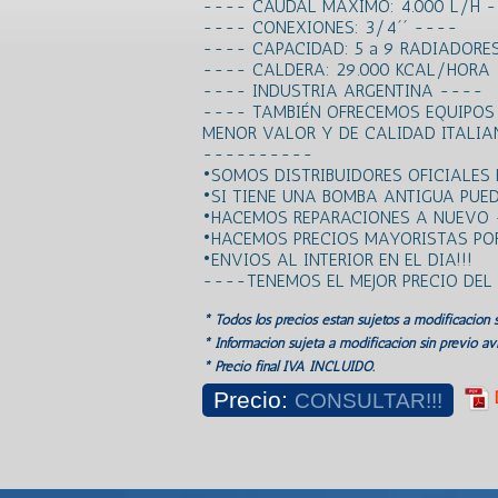
---- CAUDAL MAXIMO: 4.000 L/H 
---- CONEXIONES: 3/4´´ ----
---- CAPACIDAD: 5 a 9 RADIADORE
---- CALDERA: 29.000 KCAL/HORA
---- INDUSTRIA ARGENTINA ----
---- TAMBIÉN OFRECEMOS EQUIPOS
MENOR VALOR Y DE CALIDAD ITALI
----------
•SOMOS DISTRIBUIDORES OFICIALES
•SI TIENE UNA BOMBA ANTIGUA PUED
•HACEMOS REPARACIONES A NUEVO 
•HACEMOS PRECIOS MAYORISTAS POR
•ENVIOS AL INTERIOR EN EL DIA!!!
----TENEMOS EL MEJOR PRECIO DE
* Todos los precios estan sujetos a modificación s
* Información sujeta a modificación sin previo avi
* Precio final IVA INCLUIDO.
Precio:
CONSULTAR!!!