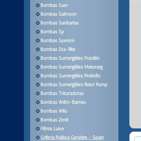
Bombas Saer
Bombas Salmson
Bombas Sanitarias
Bombas Sp
Bombas Speroni
Bombas Sta-Rite
Bombas Sumergibles Franklin
Bombas Sumergibles Motorarg
Bombas Sumergibles Pedrollo
Bombas Sumergibles Rotor Pump
Bombas Trituradoras
Bombas Wdm-Barnes
Bombas Wilo
Bombas Zenit
Filtros Luise
Griferia Publica Genebre - Spain