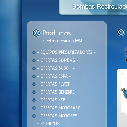
Productos
Electromecanica MM
- EQUIPOS PRESURIZADORES -
- OFERTAS BOMBAS -
- OFERTAS BUSCH -
- OFERTAS ESPA -
- OFERTAS FLYGT -
- OFERTAS GENEBRE -
- OFERTAS KSB -
- OFERTAS MOTORARG -
- OFERTAS MOTORES
ELECTRICOS -