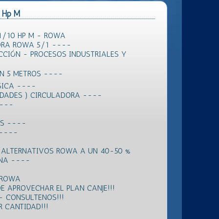
0 Hp M
1/10 HP M - ROWA
RA ROWA 5/1 ----
CCIÓN - PROCESOS INDUSTRIALES Y
ÓN 5 METROS ----
SICA ----
IDADES ) CIRCULADORA ----
----
ES ----
 ----
 ALTERNATIVOS ROWA A UN 40-50 %
ANA ----
 ROWA
E APROVECHAR EL PLAN CANJE!!!
- CONSULTENOS!!!
 CANTIDAD!!!