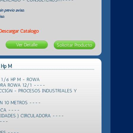
in previo aviso.
so.
Descargar Catálogo
Ver Detalle
 Hp M
 1/6 HP M - ROWA
RA ROWA 12/1 ----
CCIÓN - PROCESOS INDUSTRIALES Y
ÓN 10 METROS ----
ICA ----
CIDADES ) CIRCULADORA ----
----
RES ----