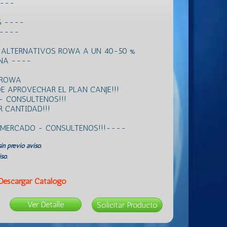
----
S ----
 ----
 ALTERNATIVOS ROWA A UN 40-50 %
ANA ----
 ROWA
E APROVECHAR EL PLAN CANJE!!!
- CONSULTENOS!!!
 CANTIDAD!!!
L MERCADO - CONSULTENOS!!!----
in previo aviso.
so.
Descargar Catálogo
Ver Detalle