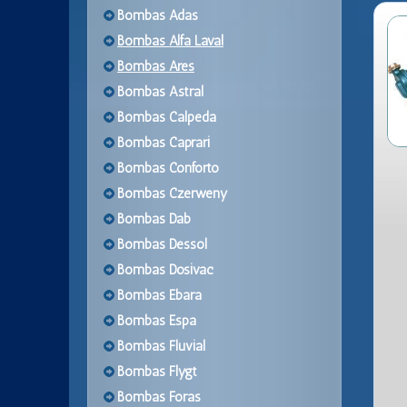
Bombas Adas
Bombas Alfa Laval
Bombas Ares
Bombas Astral
Bombas Calpeda
Bombas Caprari
Bombas Conforto
Bombas Czerweny
Bombas Dab
Bombas Dessol
Bombas Dosivac
Bombas Ebara
Bombas Espa
Bombas Fluvial
Bombas Flygt
Bombas Foras