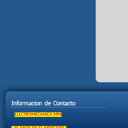
Información de Contacto
ELECTROMECANICA MM