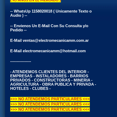
( 45 AÑOS EN EL MERCADO )
-- WhatsUp 1158020018 ( Unicamente Texto o
Audio ) --
-- Envienos Un E-Mail Con Su Consulta y/o
Pedido --
E-Mail ventas@electromecanicamm.com.ar
E-Mail electromecanicamm@hotmail.com
----------------
- ATENDEMOS CLIENTES DEL INTERIOR -
EMPRESAS - INSTALADORES - BARRIOS
PRIVADOS - CONSTRUCTORAS - MINERIA -
AGRICULTURA - OBRA PUBLICA Y PRIVADA -
HOTELES - CLUBES -
>>> NO ATENDEMOS PARTICULARES <<<
>>> NO ATENDEMOS PARTICULARES <<<
>>> NO ATENDEMOS PARTICULARES <<<