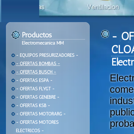
- O
Productos
Electromecanica MM
CLO
- EQUIPOS PRESURIZADORES -
Ele
ct
- OFERTAS BOMBAS -
- OFERTAS BUSCH -
Elec
- OFERTAS ESPA -
come
- OFERTAS FLYGT -
- OFERTAS GENEBRE -
indu
- OFERTAS KSB -
publi
- OFERTAS MOTORARG -
proba
- OFERTAS MOTORES
ELECTRICOS -