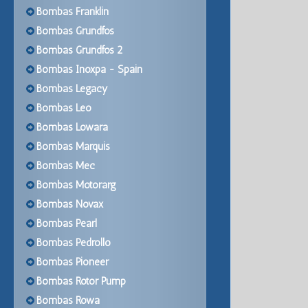
Bombas Franklin
Bombas Grundfos
Bombas Grundfos 2
Bombas Inoxpa - Spain
Bombas Legacy
Bombas Leo
Bombas Lowara
Bombas Marquis
Bombas Mec
Bombas Motorarg
Bombas Novax
Bombas Pearl
Bombas Pedrollo
Bombas Pioneer
Bombas Rotor Pump
Bombas Rowa