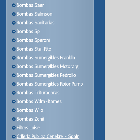
Bombas Saer
Bombas Salmson
Bombas Sanitarias
Bombas Sp
Bombas Speroni
Bombas Sta-Rite
Bombas Sumergibles Franklin
Bombas Sumergibles Motorarg
Bombas Sumergibles Pedrollo
Bombas Sumergibles Rotor Pump
Bombas Trituradoras
Bombas Wdm-Barnes
Bombas Wilo
Bombas Zenit
Filtros Luise
Griferia Publica Genebre - Spain