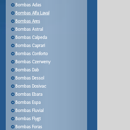
Bombas Adas
Bombas Alfa Laval
Bombas Ares
Bombas Astral
Bombas Calpeda
Bombas Caprari
Bombas Conforto
Bombas Czerweny
Bombas Dab
Bombas Dessol
Bombas Dosivac
Bombas Ebara
Bombas Espa
Bombas Fluvial
Bombas Flygt
Bombas Foras