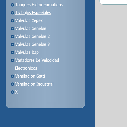
Tanques Hidroneumaticos
Trabajos Especiales
Valvulas Cepex
Valvulas Genebre
Valvulas Genebre 2
Valvulas Genebre 3
Valvulas Itap
Variadores De Velocidad
Electronicos
Ventilacion Gatti
Ventilacion Industrial
X