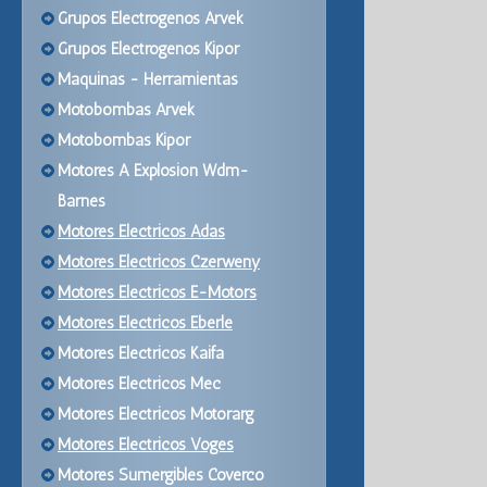
Grupos Electrogenos Arvek
Grupos Electrogenos Kipor
Maquinas - Herramientas
Motobombas Arvek
Motobombas Kipor
Motores A Explosion Wdm-
Barnes
Motores Electricos Adas
Motores Electricos Czerweny
Motores Electricos E-Motors
Motores Electricos Eberle
Motores Electricos Kaifa
Motores Electricos Mec
Motores Electricos Motorarg
Motores Electricos Voges
Motores Sumergibles Coverco