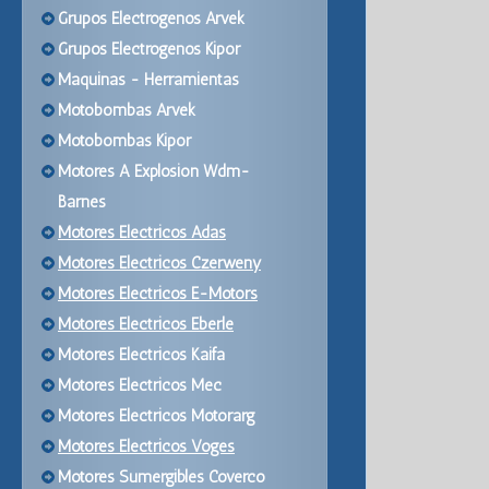
Grupos Electrogenos Arvek
Grupos Electrogenos Kipor
Maquinas - Herramientas
Motobombas Arvek
Motobombas Kipor
Motores A Explosion Wdm-
Barnes
Motores Electricos Adas
Motores Electricos Czerweny
Motores Electricos E-Motors
Motores Electricos Eberle
Motores Electricos Kaifa
Motores Electricos Mec
Motores Electricos Motorarg
Motores Electricos Voges
Motores Sumergibles Coverco