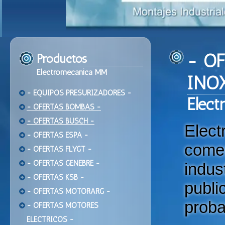
- O
Productos
Electromecanica MM
INO
- EQUIPOS PRESURIZADORES -
Ele
ct
- OFERTAS BOMBAS -
- OFERTAS BUSCH -
Elec
- OFERTAS ESPA -
come
- OFERTAS FLYGT -
- OFERTAS GENEBRE -
indu
- OFERTAS KSB -
publi
- OFERTAS MOTORARG -
proba
- OFERTAS MOTORES
ELECTRICOS -