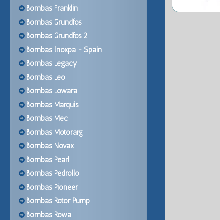
Bombas Franklin
Bombas Grundfos
Bombas Grundfos 2
Bombas Inoxpa - Spain
Bombas Legacy
Bombas Leo
Bombas Lowara
Bombas Marquis
Bombas Mec
Bombas Motorarg
Bombas Novax
Bombas Pearl
Bombas Pedrollo
Bombas Pioneer
Bombas Rotor Pump
Bombas Rowa