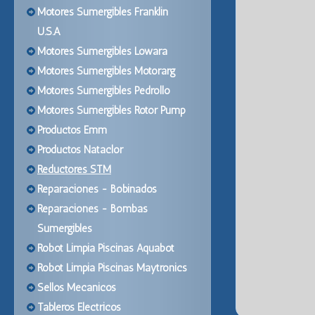
Motores Sumergibles Franklin
U.S.A
Motores Sumergibles Lowara
Motores Sumergibles Motorarg
Motores Sumergibles Pedrollo
Motores Sumergibles Rotor Pump
Productos Emm
Productos Nataclor
Reductores STM
Reparaciones - Bobinados
Reparaciones - Bombas
Sumergibles
Robot Limpia Piscinas Aquabot
Robot Limpia Piscinas Maytronics
Sellos Mecanicos
Tableros Electricos