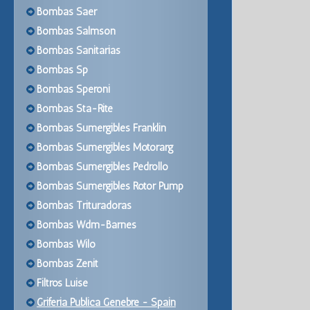
Bombas Saer
Bombas Salmson
Bombas Sanitarias
Bombas Sp
Bombas Speroni
Bombas Sta-Rite
Bombas Sumergibles Franklin
Bombas Sumergibles Motorarg
Bombas Sumergibles Pedrollo
Bombas Sumergibles Rotor Pump
Bombas Trituradoras
Bombas Wdm-Barnes
Bombas Wilo
Bombas Zenit
Filtros Luise
Griferia Publica Genebre - Spain