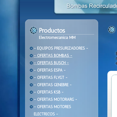
Productos
Electromecanica MM
- EQUIPOS PRESURIZADORES -
- OFERTAS BOMBAS -
- OFERTAS BUSCH -
- OFERTAS ESPA -
- OFERTAS FLYGT -
- OFERTAS GENEBRE -
- OFERTAS KSB -
- OFERTAS MOTORARG -
- OFERTAS MOTORES
ELECTRICOS -