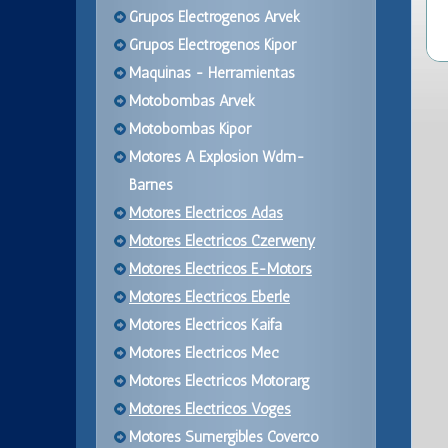
Grupos Electrogenos Arvek
Grupos Electrogenos Kipor
Maquinas - Herramientas
Motobombas Arvek
Motobombas Kipor
Motores A Explosion Wdm-
Barnes
Motores Electricos Adas
Motores Electricos Czerweny
Motores Electricos E-Motors
Motores Electricos Eberle
Motores Electricos Kaifa
Motores Electricos Mec
Motores Electricos Motorarg
Motores Electricos Voges
Motores Sumergibles Coverco