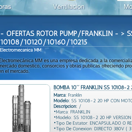
- OFERTAS ROTOR PUMP/FRANKLIN - > S
10108/10120/10160/10215
Ele
ctromeca
nica MM
Electromecánica MM es una empresa dedicada a la comercializac
mercado domestico, consorcios y obras publicas ofreciendo prod
en el mercado.
BOMBA 10´´ FRANKLIN SS 10108-2 
Marca:
Franklin
Modelo:
SS 10108-2 20 HP CON MOTO
Descripción:
/
•Marca: FRANKLIN
•Modelo: SS 10108-2 20 HP VERSIO
•Tipo De Estator: ENCAPSULADO O R
•Tipo De Conexion: DIRECTO 380V ( 