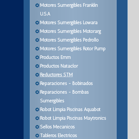
Motores Sumergibles Franklin
U.S.A
Motores Sumergibles Lowara
Motores Sumergibles Motorarg
Motores Sumergibles Pedrollo
Motores Sumergibles Rotor Pump
Productos Emm
Productos Nataclor
Reductores STM
Reparaciones - Bobinados
Reparaciones - Bombas
Sumergibles
Robot Limpia Piscinas Aquabot
Robot Limpia Piscinas Maytronics
Sellos Mecanicos
Tableros Electricos