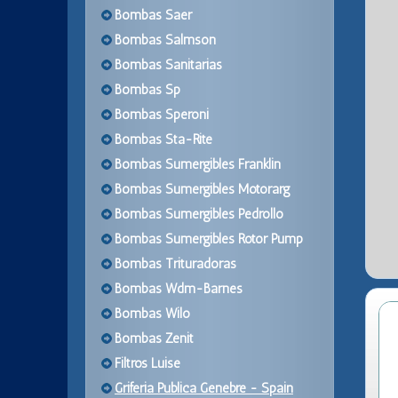
Bombas Saer
Bombas Salmson
Bombas Sanitarias
Bombas Sp
Bombas Speroni
Bombas Sta-Rite
Bombas Sumergibles Franklin
Bombas Sumergibles Motorarg
Bombas Sumergibles Pedrollo
Bombas Sumergibles Rotor Pump
Bombas Trituradoras
Bombas Wdm-Barnes
Bombas Wilo
Bombas Zenit
Filtros Luise
Griferia Publica Genebre - Spain