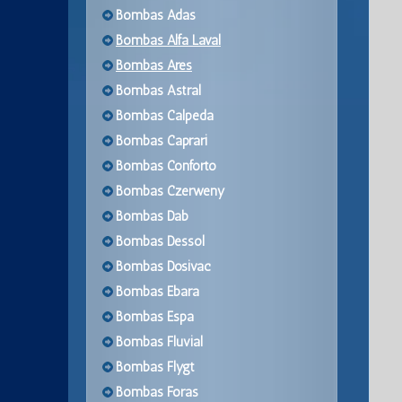
Bombas Adas
Bombas Alfa Laval
Bombas Ares
Bombas Astral
Bombas Calpeda
Bombas Caprari
Bombas Conforto
Bombas Czerweny
Bombas Dab
Bombas Dessol
Bombas Dosivac
Bombas Ebara
Bombas Espa
Bombas Fluvial
Bombas Flygt
Bombas Foras