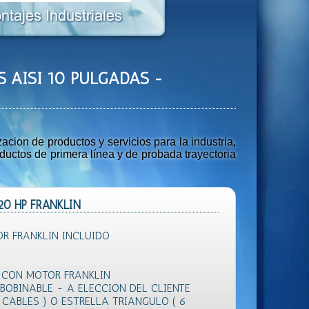
S AISI 10 PULGADAS -
ion de productos y servicios para la industria,
uctos de primera línea y de probada trayectoria
20 HP FRANKLIN
R FRANKLIN INCLUIDO
N CON MOTOR FRANKLIN
EBOBINABLE - A ELECCION DEL CLIENTE
3 CABLES ) O ESTRELLA TRIANGULO ( 6