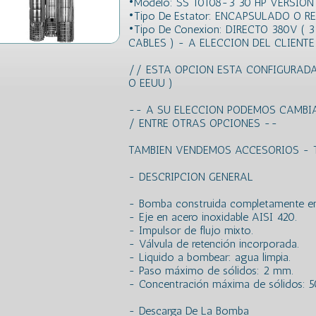
•Modelo: SS 10108-3 30 HP VERSIO
•Tipo De Estator: ENCAPSULADO O R
•Tipo De Conexion: DIRECTO 380V ( 
CABLES ) - A ELECCION DEL CLIENTE
// ESTA OPCION ESTA CONFIGURADA
O EEUU )
-- A SU ELECCION PODEMOS CAMBI
/ ENTRE OTRAS OPCIONES --
TAMBIEN VENDEMOS ACCESORIOS - 
- DESCRIPCION GENERAL
- Bomba construida completamente en 
- Eje en acero inoxidable AISI 420.
- Impulsor de flujo mixto.
- Válvula de retención incorporada.
- Liquido a bombear: agua limpia.
- Paso máximo de sólidos: 2 mm.
- Concentración máxima de sólidos: 
- Descarga De La Bomba