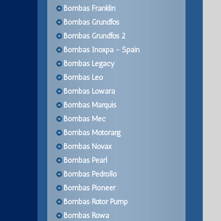
Bombas Franklin
Bombas Grundfos
Bombas Grundfos 2
Bombas Inoxpa - Spain
Bombas Legacy
Bombas Leo
Bombas Lowara
Bombas Marquis
Bombas Mec
Bombas Motorarg
Bombas Novax
Bombas Pearl
Bombas Pedrollo
Bombas Pioneer
Bombas Rotor Pump
Bombas Rowa