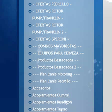
- OFERTAS PEDROLLO -
- OFERTAS ROTOR
PUMP/FRANKLIN -
- OFERTAS ROTOR
PUMP/FRANKLIN 2 -
- OFERTAS SPERONI -
-- COMBOS MAYORISTAS --
-- EQUIPOS PARA CERVEZA --
-- Productos Destacados --
-- Productos Destacados 2 --
--- Plan Canje Motorarg ---
--- Plan Canje Pedrollo ---
Accesorios
Acoplamientos Gummi
Acoplamientos Ruadigon
Acoplamientos Tupac