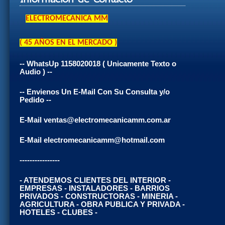
ELECTROMECANICA MM
( 45 AÑOS EN EL MERCADO )
-- WhatsUp 1158020018 ( Unicamente Texto o
Audio ) --
-- Envienos Un E-Mail Con Su Consulta y/o
Pedido --
E-Mail ventas@electromecanicamm.com.ar
E-Mail electromecanicamm@hotmail.com
----------------
- ATENDEMOS CLIENTES DEL INTERIOR -
EMPRESAS - INSTALADORES - BARRIOS
PRIVADOS - CONSTRUCTORAS - MINERIA -
AGRICULTURA - OBRA PUBLICA Y PRIVADA -
HOTELES - CLUBES -